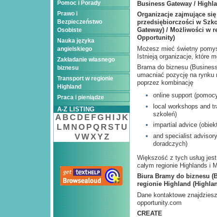
Pomoc i Porady
Business Gateway / Highl
Prawo i
Organizacje zajmujące si
Bezpieczeństwo
przedsiębiorczości w Szko
Gateway) / Możliwości w r
Osobiste
Opportunity)
Nauka języka
Możesz mieć świetny pomysł
angielskiego
Istnieją organizacje, które
Zakładanie własnego
Brama do biznesu (Business
biznesu
umacniać pozycję na rynku 
Transport w regionie
poprzez kombinację
Highland
online support (pomocy
Praca i pieniądze
local workshops and tr
A-Z LISTING
szkoleń)
A
B
C
D
E
F
G
H
I
J
K
impartial advice (obie
L
M
N
O
P
Q
R
S
T
U
and specialist advisor
V
W
X
Y
Z
doradczych)
Większość z tych usług jest
całym regionie Highlands i 
Biura Bramy do biznesu (
regionie Highland (Highla
Dane kontaktowe znajdziesz
opportunity.com
CREATE