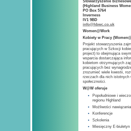
Stowarzyszenie biznesowe 
(
Highland Business Women
PO Box 5764
Inverness
IV1 9BD
info@hbwc.co.uk
Women@Work
Kobiety w Pracy (Women
Projekt stowarzyszenia zaj
pracujących w Szkocji ko
project) to obejmująca swym
wsparcia dostarczająca info
kobietom otrzymujących zapł
pracujących bez wynagrodze
zrozumieć wiele kwestii, ro
rzeczach dla nich istotnych 
społeczności.
W@W oferuje
Popołudniowe i wieczo
regionu Highland
Możliwości nawiązania
Konferencje
Szkolenia
Miesięczny E-biuletyn