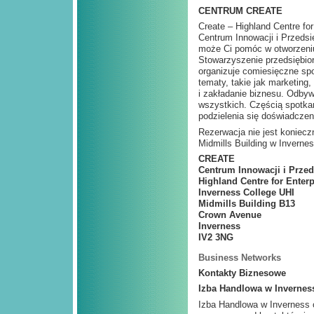
CENTRUM CREATE
Create – Highland Centre for
Centrum Innowacji i Przedsi
może Ci pomóc w otworzeniu
Stowarzyszenie przedsiębio
organizuje comiesięczne spo
tematy, takie jak marketin
i zakładanie biznesu. Odbywa
wszystkich. Częścią spotkań
podzielenia się doświadczen
Rezerwacja nie jest koniecz
Midmills Building w Invernes
CREATE
Centrum Innowacji i Prze
Highland Centre for Enterp
Inverness College UHI
Midmills Building B13
Crown Avenue
Inverness
IV2 3NG
Business Networks
Kontakty Biznesowe
Izba Handlowa w Invernes
Izba Handlowa w Inverness o