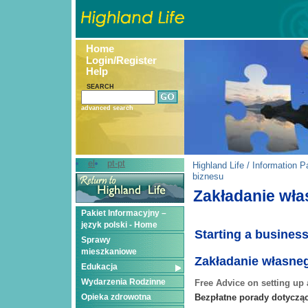
Home
Login/Register
Help
SEARCH
advanced search
el
pt-pt
Highland Life
/
Information P
biznesu
Zakładanie wła
Pakiet Informacyjny –
język polski - Home
Starting a busines
Sprawy
mieszkaniowe
Zakładanie własne
Edukacja
Wydarzenia Rodzinne
Free Advice on setting up
Opieka zdrowotna
Bezpłatne porady dotycząc