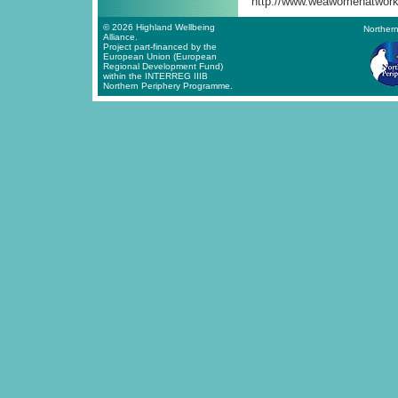
http://www.weawomenatwork
© 2026 Highland Wellbeing
Northern
Alliance.
Project part-financed by the
European Union (European
Regional Development Fund)
within the INTERREG IIIB
Northern Periphery Programme.