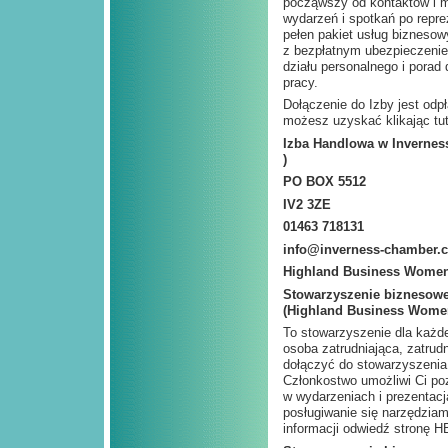
począwszy od kontaktów i mo
wydarzeń i spotkań po reprez
pełen pakiet usług biznesow
z bezpłatnym ubezpieczeni
działu personalnego i porad
pracy.
Dołączenie do Izby jest odpł
możesz uzyskać klikając tut
Izba Handlowa w Inverness
)
PO BOX 5512
IV2 3ZE
01463 718131
info@inverness-chamber.c
Highland Business Women
Stowarzyszenie biznesowe 
(Highland Business Wome
To stowarzyszenie dla każdej
osoba zatrudniająca, zatrud
dołączyć do stowarzyszenia 
Członkostwo umożliwi Ci poz
w wydarzeniach i prezentac
posługiwanie się narzędziam
informacji odwiedź stronę 