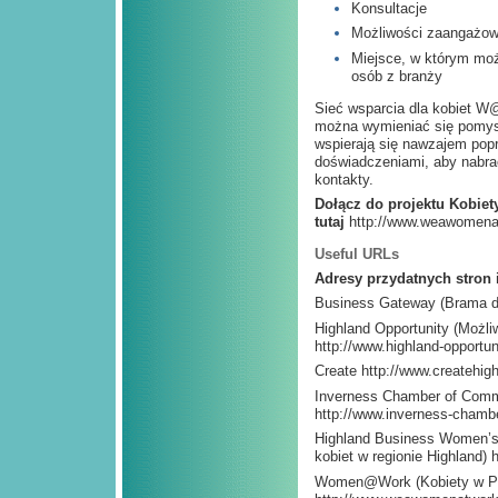
Konsultacje
Możliwości zaangażow
Miejsce, w którym mo
osób z branży
Sieć wsparcia dla kobiet W
można wymieniać się pomysła
wspierają się nawzajem popr
doświadczeniami, aby nabra
kontakty.
Dołącz do projektu Kobie
tutaj
http://www.weawomenat
Useful URLs
Adresy przydatnych stron 
Business Gateway (Brama d
Highland Opportunity (Możli
http://www.highland-opportun
Create http://www.createhig
Inverness Chamber of Comm
http://www.inverness-chambe
Highland Business Women’s
kobiet w regionie Highland) 
Women@Work (Kobiety w P