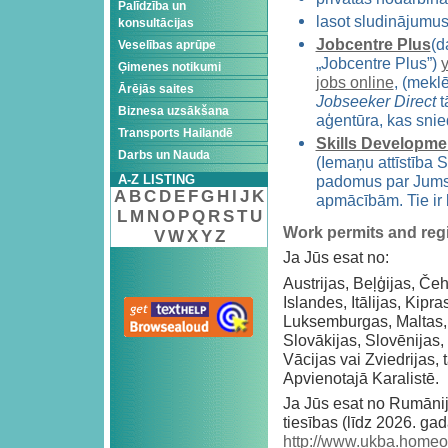
Palīdzība un
lasot sludinājumus
konsultācijas
Jobcentre Plus
(d
Veselības aprūpe
„Jobcentre Plus”)
y
Ģimenes notikumi
jobs online
, (meklē
Ārējās saites
Jobseeker Direct
t
Biznesa uzsākšana
aģentūra, kas sni
Transports Hailandē
Skills Developme
Darbs un Nauda
(Iemaņu attīstība S
padomus par Jums 
A-Z LISTING
A
B
C
D
E
F
G
H
I
J
K
apmācībām. Tie ir
L
M
N
O
P
Q
R
S
T
U
Work permits and regis
V
W
X
Y
Z
Ja Jūs esat no:
Austrijas, Beļģijas, Čeh
Islandes, Itālijas, Kipra
Luksemburgas, Maltas, 
Slovākijas, Slovēnijas,
Vācijas vai Zviedrijas,
Apvienotajā Karalistē.
Ja Jūs esat no Rumānij
tiesības (līdz 2026. ga
http://www.ukba.homeof