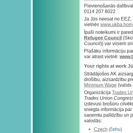
Pievienošanās dalībvals
0114 207 6022
Ja Jūs neesat no EEZ, 
vietnēs
www.ukba.home
Īpaši noteikumi ir pare
Refugee Council
(Sko
Council
)) var viņiem s
Plašāku informāciju par
var atrast vietnē:
www.t
Your rights at work J
Strādājošos AK aizsarg
drošību, aizsardzību pr
Minimum Wage
(valsts
Organizācija
Trades U
Trades Union Congres
izdevusi brošūru cilvēk
sniegta informācija par 
saņemtu palīdzību un p
valodās:
Czech
(čehu)