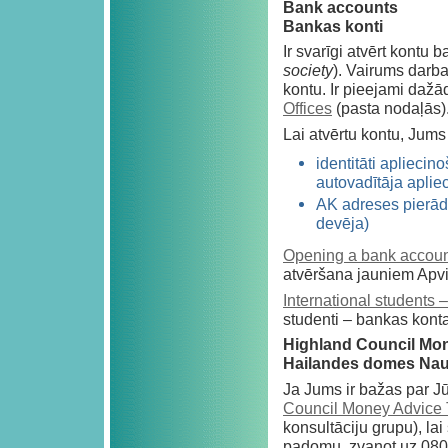
Bank accounts
Bankas konti
Ir svarīgi atvērt kontu 
society
). Vairums darba
kontu. Ir pieejami dažād
Offices
(pasta nodaļās)
Lai atvērtu kontu, Jums
identitāti aplieci
autovadītāja aplie
AK adreses pierādī
devēja)
Opening a bank account
atvēršana jauniem Apvi
International students
studenti – bankas kont
Highland Council Mo
Hailandes domes Naud
Ja Jums ir bažas par Jūs
Council Money Advice
konsultāciju grupu), l
padomu, zvanot uz 08