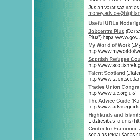
Jūs arī varat sazināties
money.advice@highlan
Useful URLs Noderīga
Jobcentre Plus
(Darbā
Plus”) https://www.gov.
My World of Work
(„My
http://www.myworldofwo
Scottish Refugee Cou
http://www.scottishrefu
Talent Scotland
(„Talen
http://www.talentscotla
Trades Union Congre
http://www.tuc.org.uk/
The Advice Guide
(Kon
http://www.adviceguide
Highlands and Island
Līdztiesības forums) ht
Centre for Economic 
sociālās iekļaušanas ce