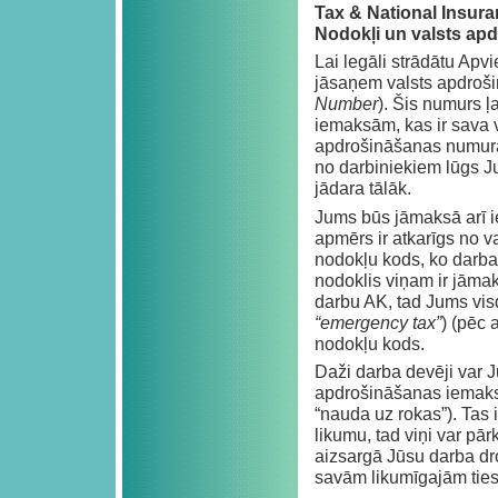
Tax & National Insur
Nodokļi un valsts ap
Lai legāli strādātu Apv
jāsaņem valsts apdroš
Number
). Šis numurs ļ
iemaksām, kas ir sava v
apdrošināšanas numura
no darbiniekiem lūgs J
jādara tālāk.
Jums būs jāmaksā arī 
apmērs ir atkarīgs no v
nodokļu kods, ko darba 
nodoklis viņam ir jāma
darbu AK, tad Jums visd
“emergency tax”
) (pēc 
nodokļu kods.
Daži darba devēji var 
apdrošināšanas iemaks
“nauda uz rokas”). Tas ir
likumu, tad viņi var pār
aizsargā Jūsu darba dro
savām likumīgajām tiesī