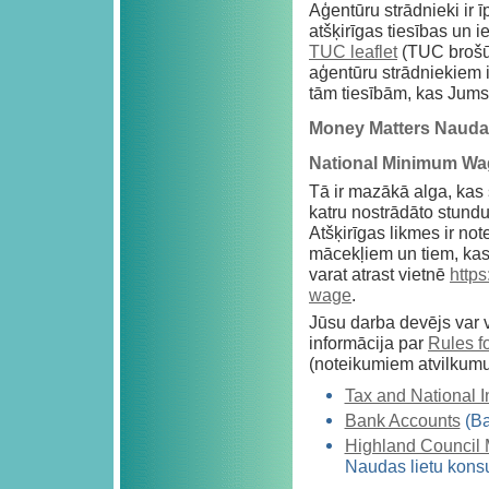
Aģentūru strādnieki ir 
atšķirīgas tiesības un 
TUC leaflet
(TUC brošūr
aģentūru strādniekiem i
tām tiesībām, kas Jums i
Money Matters Naudas
National Minimum Wag
Tā ir mazākā alga, kas
katru nostrādāto stundu
Atšķirīgas likmes ir no
mācekļiem un tiem, kas
varat atrast vietnē
http
wage
.
Jūsu darba devējs var 
informācija par
Rules f
(noteikumiem atvilkumu
Tax and National 
Bank Accounts
(Ba
Highland Council
Naudas lietu konsu