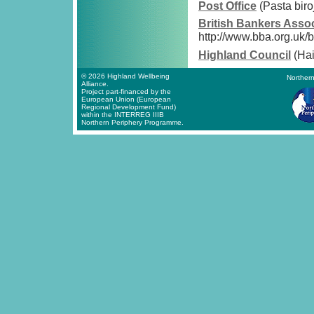
Post Office
(Pasta biro
British Bankers Assoc
http://www.bba.org.uk
Highland Council
(Hai
© 2026 Highland Wellbeing
Northern
Alliance.
Project part-financed by the
European Union (European
Regional Development Fund)
within the INTERREG IIIB
Northern Periphery Programme.