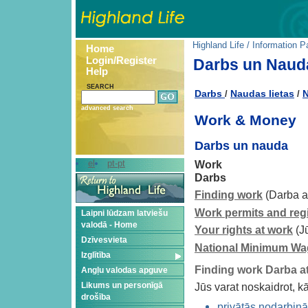
Highland Life
/
Information P
Home
Login/Register
Darbs un Naud
Help
SEARCH
Darbs
Naudas lietas
N
/
/
advanced search
Work & Money
Darbs un nauda
Work
el
pt-pt
Darbs
Finding work
(Darba a
Work permits and regi
Laipni lūdzam latviešu
valodā - Home
Your rights at work
(Jū
Dzīvesvieta
National Minimum Wa
Izglītība
Finding work Darba a
Angļu valodas apguve
Likums un personīgā
Jūs varat noskaidrot, k
drošība
privātās nodarbinā