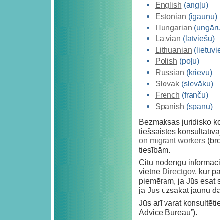
English
(angļu)
Estonian
(igauņu)
Hungarian
(ungāru
Latvian
(latviešu)
Lithuanian
(lietuvi
Polish
(poļu)
Russian
(krievu)
Slovak
(slovāku)
French
(franču)
Spanish
(spāņu)
Bezmaksas juridisko ko
tiešsaistes konsultatīva
on migrant workers
(bro
tiesībām.
Citu noderīgu informācij
vietnē
Directgov
, kur p
piemēram, ja Jūs esat s
ja Jūs uzsākat jaunu d
Jūs arī varat konsultēt
Advice Bureau”).