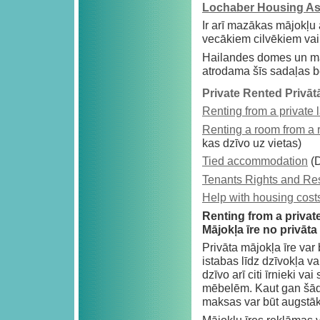
Lochaber Housing As
Ir arī mazākas mājokļu 
vecākiem cilvēkiem vai
Hailandes domes un māj
atrodama šīs sadaļas b
Private Rented Privātā
Renting from a private 
Renting a room from a 
kas dzīvo uz vietas)
Tied accommodation
(D
Tenants Rights and Res
Help with housing cost
Renting from a privat
Mājokļa īre no privāt
Privāta mājokļa īre var
istabas līdz dzīvokļa vai
dzīvo arī citi īrnieki va
mēbelēm. Kaut gan šāda
maksas var būt augstā