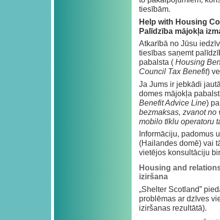
tiesībām.
Help with Housing Co
Palīdzība mājokļa iz
Atkarībā no Jūsu iedzī
tiesības saņemt palīd
pabalsta (
Housing Ben
Council Tax Benefit
) ve
Ja Jums ir jebkādi jaut
domes mājokļa pabalst
Benefit Advice Line
) p
bezmaksas, zvanot no v
mobilo tīklu operatoru
Informāciju, padomus 
(Hailandes domē) vai t
vietējos konsultāciju bi
Housing and relations
iziršana
„Shelter Scotland” pied
problēmas ar dzīves vi
iziršanas rezultātā).