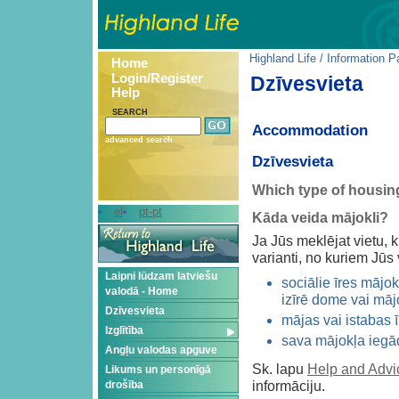
Highland Life
/
Information P
Home
Login/Register
Dzīvesvieta
Help
SEARCH
Accommodation
advanced search
Dzīvesvieta
Which type of housin
el
pt-pt
Kāda veida mājokli?
Ja Jūs meklējat vietu, k
varianti, no kuriem Jūs 
Laipni lūdzam latviešu
sociālie īres mājo
valodā - Home
izīrē dome vai māj
Dzīvesvieta
mājas vai istabas 
Izglītība
sava mājokļa iegā
Angļu valodas apguve
Sk. lapu
Help and Advi
Likums un personīgā
drošība
informāciju.