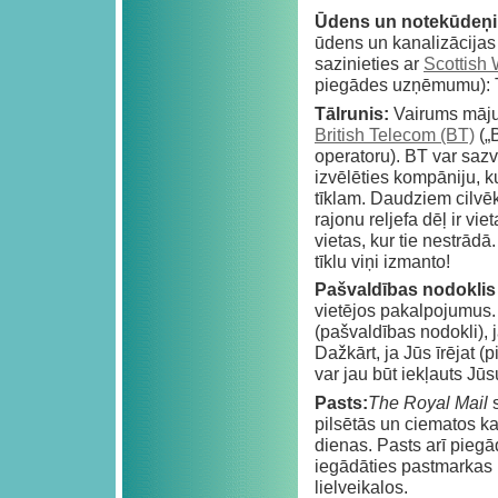
Ūdens un notekūdeņi
ūdens un kanalizācijas 
sazinieties ar
Scottish 
piegādes uzņēmumu): 
Tālrunis:
Vairums māju 
British Telecom (BT)
(„B
operatoru). BT var sazv
izvēlēties kompāniju, 
tīklam. Daudziem cilvēk
rajonu reljefa dēļ ir vie
vietas, kur tie nestrād
tīklu viņi izmanto!
Pašvaldības nodoklis
vietējos pakalpojumus
(pašvaldības nodokli), 
Dažkārt, ja Jūs īrējat (
var jau būt iekļauts Jū
Pasts:
The
Royal Mail
s
pilsētās un ciematos k
dienas. Pasts arī piegā
iegādāties pastmarkas 
lielveikalos.