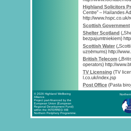
Highland Solicitors P
Centre” – Hailandes Ad
http://www.hspc.co.uk/r
Scottish Government
Shelter Scotland
(„She
bezpajumtniekiem) http:
Scottish Water
(„Scott
uzņēmums) http://www.s
British Telecom
(„Brit
operators) http://www.b
TV Licensing
(TV licen
l.co.uk/index.jsp
Post Office
(Pasta biroj
© 2026 Highland Wellbeing
Northern
Alliance.
Project part-financed by the
European Union (European
Regional Development Fund)
within the INTERREG IIIB
Northern Periphery Programme.