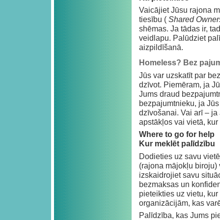
Vaicājiet Jūsu rajona m
tiesību (
Shared Owner
shēmas. Ja tādas ir, tad
veidlapu. Palūdziet pa
aizpildīšanā.
Homeless? Bez paju
Jūs var uzskatīt par b
dzīvot. Piemēram, ja Jū
Jums draud bezpajumtnie
bezpajumtnieku, ja Jūs 
dzīvošanai. Vai arī – j
apstākļos vai vietā, ku
Where to go for help
Kur meklēt palīdzību
Dodieties uz savu vie
(rajona mājokļu biroju)
izskaidrojiet savu situā
bezmaksas un konfiden
pieteikties uz vietu, ku
organizācijām, kas varē
Palīdzība, kas Jums pie