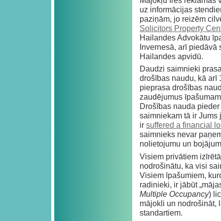
Mājokļu īres reklāmas v
uz informācijas stendiem
paziņām, jo reizēm cil
Solicitors Property Cen
Hailandes Advokātu īp
Invernesā, arī piedāvā 
Hailandes apvidū.
Daudzi saimnieki prasa
drošības naudu, kā arī
pieprasa drošības naud
zaudējumus īpašumam v
Drošības nauda pieder
saimniekam tā ir Jums j
ir
suffered a financial l
saimnieks nevar paņemt
nolietojumu un bojājumu
Visiem privātiem izīrētāj
nodrošinātu, ka visi sai
Visiem īpašumiem, kuros
radinieki, ir jābūt „māj
Multiple Occupancy
) l
mājokli un nodrošināt, l
standartiem.