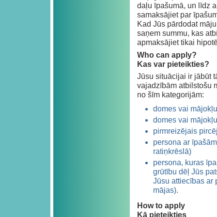
daļu īpašumā, un līdz a
samaksājiet par īpašuma
Kad Jūs pārdodat māju,
saņem summu, kas atbil
apmaksājiet tikai hipotē
Who can apply?
Kas var pieteikties?
Jūsu situācijai ir jābūt
vajadzībām atbilstošu mā
no šīm kategorijām:
domes vai mājokļu 
domes vai mājokļu 
pirmreizējais pircē
persona ar īpašām
ratiņkrēslā)
persona, kuras īpaš
grūtību dēļ Jūs pa
Jūsu attiecības ar
mājas).
How to apply
Kā pieteikties