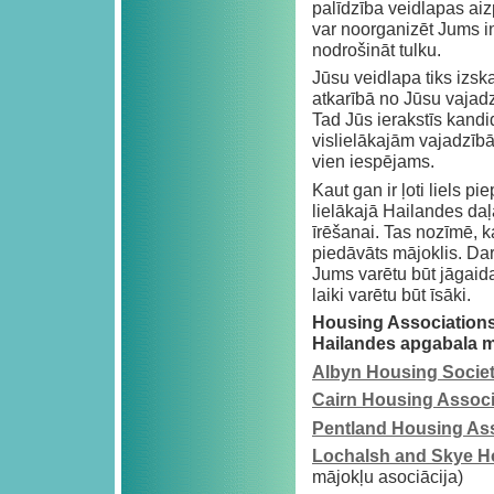
palīdzība veidlapas aizp
var noorganizēt Jums in
nodrošināt tulku.
Jūsu veidlapa tiks izskat
atkarībā no Jūsu vajad
Tad Jūs ierakstīs kandi
vislielākajām vajadzībā
vien iespējams.
Kaut gan ir ļoti liels p
lielākajā Hailandes daļ
īrēšanai. Tas nozīmē, ka
piedāvāts mājoklis. Darb
Jums varētu būt jāgaida
laiki varētu būt īsāki.
Housing Associations 
Hailandes apgabala m
Albyn Housing Socie
Cairn Housing Associ
Pentland Housing Ass
Lochalsh and Skye H
mājokļu asociācija)