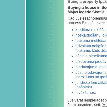
Buing a property Īpa
Buying a house in Sc
Mājas iegāde Skotijā
Kad Jūs esat nolēmis/us
process Skotijā ietver:
kreditora meklēša
noskaidrošanu, cik
īpašuma meklēšanu
advokāta nolīgšanu
īpašumu, kādu Jūs
oficiālā pieteikum
aizdevuma piedā
piedāvājuma iesn
Jūsu piedāvājuma p
starp Jums un īpa
juridisko formalitā
īpašnieku
ievākšanos.
Jūs varat lejupielādēt 
šiem posmiem, šeit:
'H