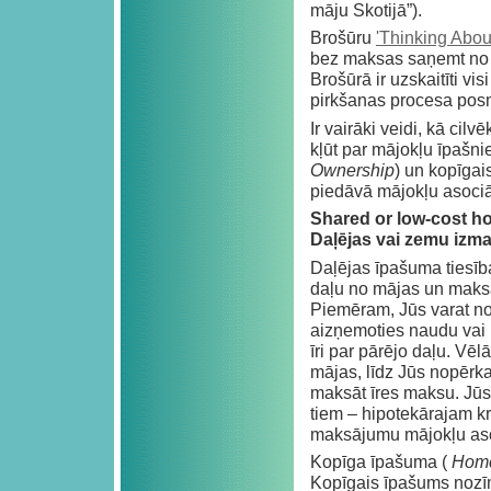
māju Skotijā”).
Brošūru
'Thinking Abou
bez maksas saņemt no S
Brošūrā ir uzskaitīti vi
pirkšanas procesa pos
Ir vairāki veidi, kā ci
kļūt par mājokļu īpašn
Ownership
) un kopīgai
piedāvā mājokļu asociā
Shared or low-cost 
Daļējas vai zemu izm
Daļējas īpašuma tiesīb
daļu no mājas un maksā
Piemēram, Jūs varat nop
aizņemoties naudu vai 
īri par pārējo daļu. Vēl
mājas, līdz Jūs nopērk
maksāt īres maksu. Jūs
tiem – hipotekārajam kr
maksājumu mājokļu aso
Kopīga īpašuma (
Home
Kopīgais īpašums nozīm