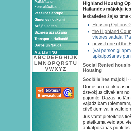
Palīdzība un
Highland Housing Op
konsultācijas
Hailandes mājokļu ies
Veselības aprūpe
Ieskatieties šajās tīmek
Ģimenes notikumi
Housing Options 
Ārējās saites
the Highland Counc
Biznesa uzsākšana
vietnes sadaļa “Pa
Transports Hailandē
or visit one of the
Darbs un Nauda
(vai personīgi ap
A-Z LISTING
apkalpošanas pun
A
B
C
D
E
F
G
H
I
J
K
L
M
N
O
P
Q
R
S
T
U
Social Rented housin
V
W
X
Y
Z
Housing
Sociālie īres mājokļi 
Dome un mājokļu asociāc
dzīvokļus cilvēkiem n
pajumte. Dažas no tām
vajadzībām (piemēram, 
cilvēkiem vai invalīdiem
Jūs varat pieteikties ti
pieteikuma veidlapu vi
apkalpošanas punktos. J