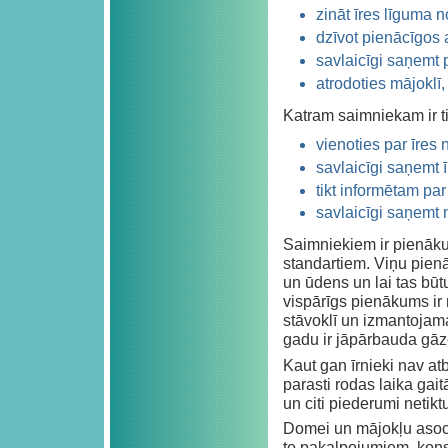
zināt īres līguma 
dzīvot pienācīgos 
savlaicīgi saņemt p
atrodoties mājoklī
Katram saimniekam ir t
vienoties par īres
savlaicīgi saņemt 
tikt informētam p
savlaicīgi saņemt 
Saimniekiem ir pienākum
standartiem. Viņu pienā
un ūdens un lai tas būt
vispārīgs pienākums ir 
stāvoklī un izmantojam
gadu ir jāpārbauda gāze
Kaut gan īrnieki nav at
parasti rodas laika gait
un citi piederumi netiktu
Domei un mājokļu asoci
to pakalpojumiem, kons