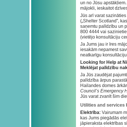
un no Jūsu apstākļiem. 
mājokli, ieskaitot dzīves
Jūs arī varat sazinātie
(„Shelter Scotland”, ka
saņemtu palīdzību un p
800 4444 vai sazinieti
(vietējo konsultāciju cen
Ja Jums jau ir īres māj
iesakām nepamest savu
neatkarīgu konsultāciju
Looking for Help at 
Meklējat palīdzību na
Ja Jūs zaudējat pajumt
palīdzība ārpus parastā
Hailandes domes ārkārt
Council’s Emergency H
Jūs varat zvanīt šim di
Utilities and service
Elektrība:
Vairumam māj
kas Jums piegādās elek
jāpieraksta elektrības s