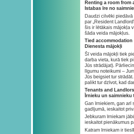
Renting a room from a
Istabas īre no saimnie
Daudzi cilvēki piedāvā
par „Resident Landlord”
šis ir lētākais mājokļa 
šāda veida mājokļus.
Tied accommodation
Dienesta mājokļi
Šī veida mājokļi tiek p
darba vieta, kurā tiek 
Jūs strādājat). Pārlieci
līgumu noteikumi – Jums
Jūs beigsiet tur strādāt
palikt tur dzīvot, kad d
Tenants and Landlors
Īrnieku un saimnieku 
Gan īrniekiem, gan arī 
gadījumā, ieskaitot priv
Jebkuram īrniekam jābūt
ieskaitot pienākumus 
Katram īrniekam ir tiesī