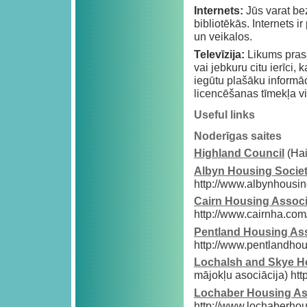
Internets:
Jūs varat b
bibliotēkās. Internets
un veikalos.
Televīzija:
Likums prasa
vai jebkuru citu ierīci
iegūtu plašāku informā
licencēšanas tīmekļa vie
Useful links
Noderīgas saites
Highland Council
(Hai
Albyn Housing Socie
http://www.albynhousin
Cairn Housing Associ
http://www.cairnha.com
Pentland Housing Ass
http://www.pentlandhou
Lochalsh and Skye H
mājokļu asociācija) htt
Lochaber Housing As
http://www.lochaberhou