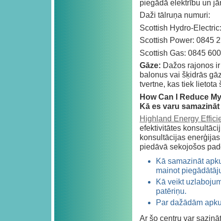
piegādā elektrību un jā
Daži tālruņa numuri:
Scottish Hydro-Electri
Scottish Power: 0845 
Scottish Gas: 0845 600
Gāze:
Dažos rajonos ir
balonus vai šķidrās gā
tvertne, kas tiek lietot
How Can I Reduce My
Kā es varu samazināt
Highland Energy Effici
efektivitātes konsultāc
konsultācijas enerģijas
piedāvā sekojošos pa
Kā samazināt apkur
mainot piegādātāj
Kā veikt uzlabojum
patēriņu.
Par dažādām apku
Ar šo centru var sazin