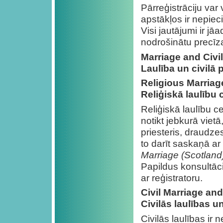
Pārreģistrāciju var 
apstākļos ir nepiec
Visi jautājumi ir jā
nodrošinātu precīza
Marriage and Civi
Laulība un civilā 
Religious Marria
Reliģiskā laulību
Reliģiskā laulību ce
notikt jebkurā vietā
priesteris, draudzes
to darīt saskaņā ar
Marriage (Scotland
Papildus konsultāci
ar reģistratoru.
Civil Marriage an
Civilās laulības u
Civilās laulības ir 