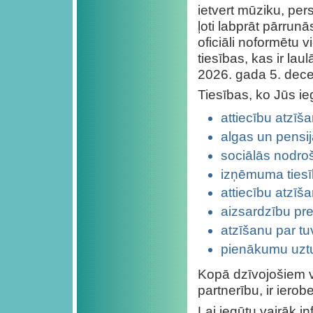
ietvert mūziku, per
ļoti labprāt pārrunās
oficiāli noformētu 
tiesības, kas ir la
2026. gada 5. dec
Tiesības, ko Jūs ieg
attiecību atzīš
algas un pensi
sociālās nodro
izņēmuma tiesīb
attiecību atzīš
aizsardzību pr
atzīšanu par tu
pienākumu uztur
Kopā dzīvojošiem v
partnerību, ir iero
Lai iegūtu vairāk i