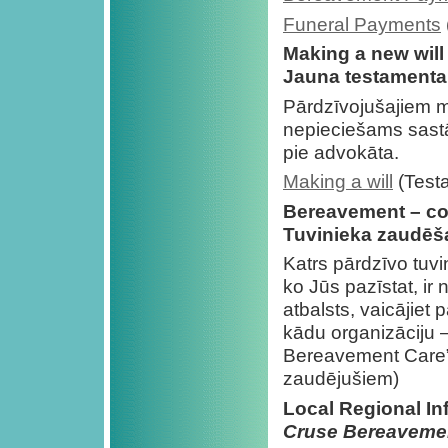
Funeral Payments
Making a new will
Jauna testamenta
Pārdzīvojušajiem m
nepieciešams sastād
pie advokāta.
Making a will
(Test
Bereavement – co
Tuvinieka zaudēša
Katrs pārdzīvo tu
ko Jūs pazīstat, ir
atbalsts, vaicājiet
kādu organizāciju 
Bereavement Care” 
zaudējušiem)
Local Regional I
Cruse Bereaveme