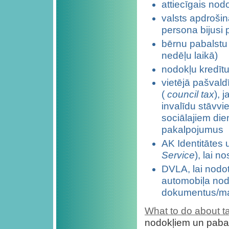
attiecīgais nodo
valsts apdroši
persona bijusi 
bērnu pabalstu 
nedēļu laikā)
nodokļu kredītu
vietējā pašvald
(
council tax
), 
invalīdu stāvvi
sociālajiem die
pakalpojumus
AK Identitātes 
Service
), lai n
DVLA, lai nodotu
automobiļa nod
dokumentus/mai
What to do about ta
nodokļiem un paba