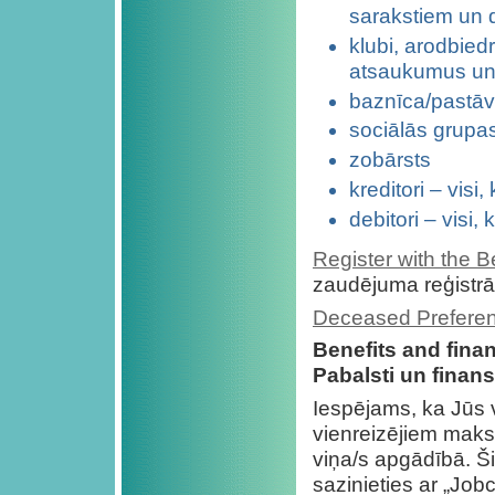
sarakstiem un
klubi, arodbied
atsaukumus un
baznīca/pastāv
sociālās grupas
zobārsts
kreditori – visi
debitori – visi
Register with the 
zaudējuma reģistrā
Deceased Preferen
Benefits and finan
Pabalsti un finans
Iespējams, ka Jūs v
vienreizējiem maksā
viņa/s apgādībā. Ši
sazinieties ar „Jobc