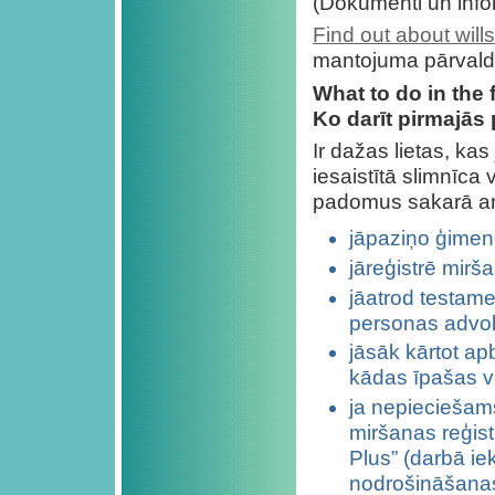
(Dokumenti un infor
Find out about will
mantojuma pārvaldī
What to do in the f
Ko darīt pirmajās
Ir dažas lietas, k
iesaistītā slimnīca
padomus sakarā ar
jāpaziņo ģime
jāreģistrē mirša
jāatrod testame
personas advokā
jāsāk kārtot a
kādas īpašas v
ja nepieciešams
miršanas reģist
Plus” (darbā ie
nodrošināšana