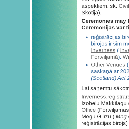
aspektiem, sk.
Civi
Skotijā).
Ceremonies may b
Ceremonijas var ti
reģistrācijas bi
birojos ir šim 
Inverness
(
Inv
Fortviljamā
),
Wi
Other Venues
(
saskaņā ar 2026
(Scotland) Act
Lai saņemtu sākotnē
Inverness.registra
Izobelu Makkīlagu 
Office
(Fortviljamas 
Megu Gilīzu (
Meg G
reģistrācijas birojs) 