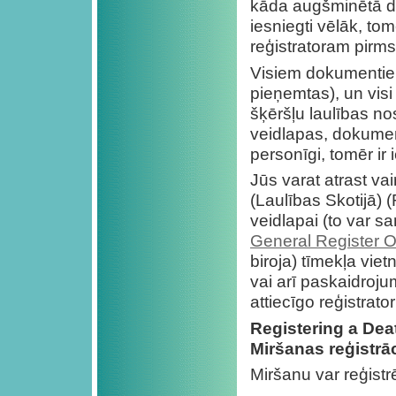
kāda augšminētā d
iesniegti vēlāk, tomēr
reģistratoram pirms
Visiem dokumentiem 
pieņemtas), un visi
šķēršļu laulības no
veidlapas, dokumen
personīgi, tomēr ir
Jūs varat atrast va
(Laulības Skotijā) 
veidlapai (to var sa
General Register Of
biroja) tīmekļa vie
vai arī paskaidroju
attiecīgo reģistrator
Registering a Dea
Miršanas reģistrāc
Miršanu var reģistrē