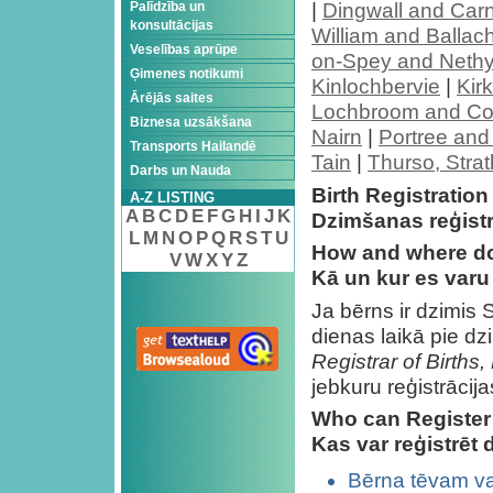
Palīdzība un
|
Dingwall and Car
konsultācijas
William and Ballach
Veselības aprūpe
on-Spey and Nethy
Ģimenes notikumi
Kinlochbervie
|
Kir
Ārējās saites
Lochbroom and Coi
Biznesa uzsākšana
Nairn
|
Portree an
Transports Hailandē
Tain
|
Thurso, Stra
Darbs un Nauda
Birth Registration
A-Z LISTING
A
B
C
D
E
F
G
H
I
J
K
Dzimšanas reģistr
L
M
N
O
P
Q
R
S
T
U
How and where do 
V
W
X
Y
Z
Kā un kur es varu
Ja bērns ir dzimis 
dienas laikā pie dz
Registrar of Births
jebkuru reģistrācij
Who can Register 
Kas var reģistrēt
Bērna tēvam vai