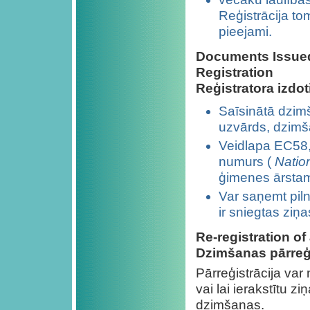
Reģistrācija to
pieejami.
Documents Issued 
Registration
Reģistratora izdo
Saīsinātā dzimš
uzvārds, dzimš
Veidlapa EC58, 
numurs (
Natio
ģimenes ārsta
Var saņemt piln
ir sniegtas ziņ
Re-registration of 
Dzimšanas
pārreģ
Pārreģistrācija var 
vai lai ierakstītu z
dzimšanas.