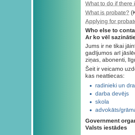
What to do if there i
What is probate?
(K
Applying for probat
Who else to conta
Ar ko vēl sazināti
Jums ir ne tikai jāi
gadījumos arī jāslē
ziņas, abonenti, lī
Šeit ir veicamo uzd
kas neattiecas:
radinieki un dr
darba devējs
skola
advokāts/grām
Government organ
Valsts iestādes