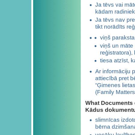
Ja tēvs vai māt
kādam radinieka
Ja tēvs nav pre
tikt norādīts reģ
viņš paraksta
viņš un māte 
reģistratora), 
tiesa atzīst, 
Ar informāciju 
attiecībā pret b
“Ģimenes lietas
(Family Matters
What Documents do
Kādus dokumentus 
slimnīcas izdot
bērna dzimšana
vecāku laulības 