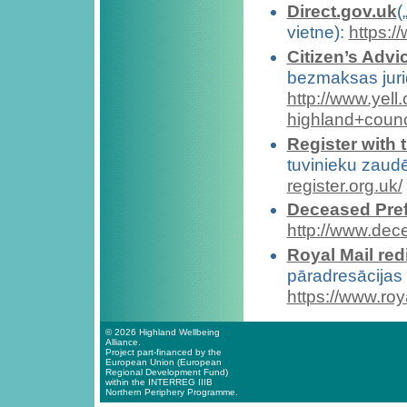
Direct.gov.uk
(
vietne):
https:/
Citizen’s Adv
bezmaksas jurid
http://www.yell
highland+counc
Register with
tuvinieku zaudē
register.org.uk/
Deceased Pref
http://www.dec
Royal Mail red
pāradresācijas 
https://www.roy
© 2026 Highland Wellbeing
Alliance.
Project part-financed by the
European Union (European
Regional Development Fund)
within the INTERREG IIIB
Northern Periphery Programme.