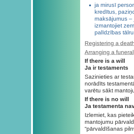
ja mirusī perso
kredītus, paziņ
maksājumus – ja
izmantojiet zem
palīdzības tālr
Registering a deat
Arranging a funeral
If there is a will
Ja ir testaments
Sazinieties ar testa
norādīts testamentā,
varētu sākt mantoj
If there is no will
Ja testamenta na
Izlemiet, kas pietei
mantojumu pārvaldī
“pārvaldīšanas pil