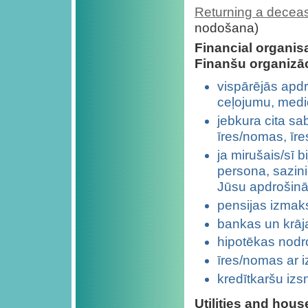
Returning a decea
nodošana)
Financial organis
Finanšu organizāc
vispārējās apd
ceļojumu, medi
jebkura cita sab
īres/nomas, īr
ja mirušais/sī 
persona, sazinie
Jūsu apdrošinā
pensijas izmak
bankas un krāj
hipotēkas nodr
īres/nomas ar i
kredītkaršu izs
Utilities and hou