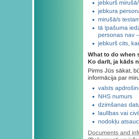
jebkurš mirušā/
jebkura persona,
mirušā/s testame
tā īpašuma iedzī
personas nav 
jebkurš cits, k
What to do when 
Ko darīt, ja kāds 
Pirms Jūs sākat, bū
informācija par mi
valsts apdroši
NHS numurs
dzimšanas datu
laulības vai ci
nodokļu atsau
Documents and in