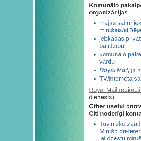
Komunālo pakalpo
organizācijas
mājas saimniek
mirušais/sī īrē
jebkādas privā
palīdzību
komunālo pakalp
vārdu
Royal Mail
, ja
TV/interneta sa
Royal Mail redirect
dienests)
Other useful cont
Citi noderīgi konta
Tuvinieku zaud
Mirušo prefere
lai dzēstu miru