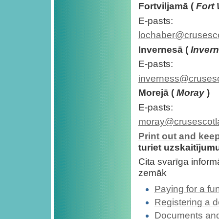
Fortviljamā (
Fort 
E-pasts:
lochaber@crusesco
Invernesā (
Inver
E-pasts:
inverness@crusesc
Morejā (
Moray
)
E-pasts:
moray@crusescotl
Print out and kee
turiet uzskaitījum
Cita svarīga informā
zemāk
Paying for a fu
Registering a 
Documents and