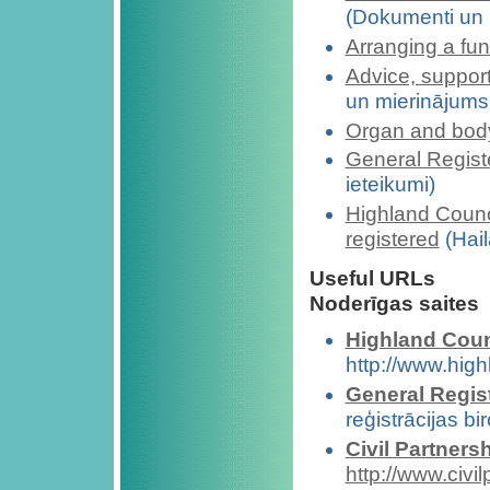
(Dokumenti un i
Arranging a fun
Advice, support
un mierinājums
Organ and bod
General Regist
ieteikumi)
Highland Counc
registered
(Hail
Useful URLs
Noderīgas saites
Highland Coun
http://www.high
General Regist
reģistrācijas bi
Civil Partners
http://www.civ