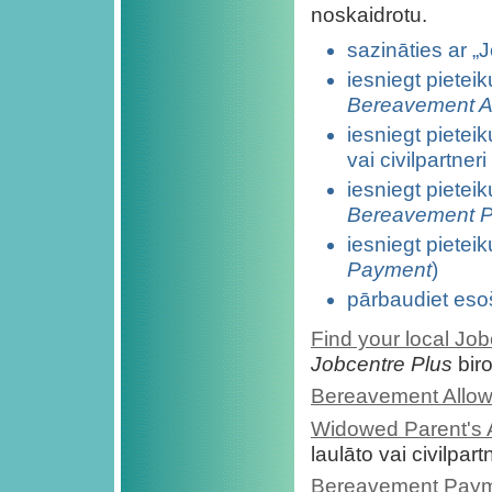
noskaidrotu.
sazināties ar „
iesniegt piete
Bereavement A
iesniegt piete
vai civilpartneri
iesniegt piete
Bereavement 
iesniegt piet
Payment
)
pārbaudiet eso
Find your local Job
Jobcentre Plus
biro
Bereavement Allo
Widowed Parent's 
laulāto vai civilpartn
Bereavement Pay