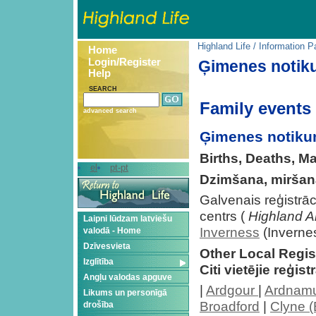
Highland Life
/
Information P
Home
Login/Register
Ģimenes notik
Help
SEARCH
Family events
advanced search
Ģimenes notiku
Births, Deaths, Ma
el
pt-pt
Dzimšana, miršana,
Galvenais reģistrāci
centrs (
Highland A
Laipni lūdzam latviešu
Inverness
(Inverne
valodā - Home
Dzīvesvieta
Other Local Regist
Izglītība
Citi vietējie reģistr
Angļu valodas apguve
|
Ardgour
|
Ardnam
Likums un personīgā
Broadford
|
Clyne (
drošība