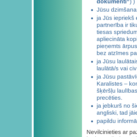
dokumenti”
) )
Jūsu dzimšanas
ja Jūs iepriekš 
partnerība ir ti
tiesas spriedum
apliecināta kop
pieņemts ārpus 
bez atzīmes pa
ja Jūsu laulātais
laulātā/s vai ci
ja Jūsu pastāvī
Karalistes – ko
šķēršļu laulība
precēties.
ja jebkurš no š
angliski, tad jā
papildu informāc
Nevilcinieties ar p