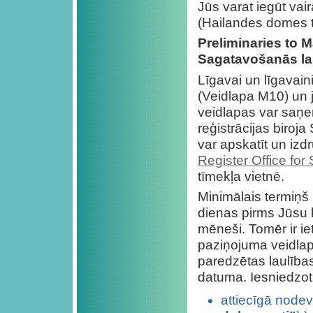
Jūs varat iegūt vai
(Hailandes domes t
Preliminaries to M
Sagatavošanās la
Līgavai un līgavain
(Veidlapa M10) un j
veidlapas var saņem
reģistrācijas biroj
var apskatīt un iz
Register Office for
tīmekļa vietnē.
Minimālais termiņš 
dienas pirms Jūsu l
mēneši. Tomēr ir ie
paziņojuma veidlapa
paredzētas laulība
datuma. Iesniedzot
attiecīgā nodev