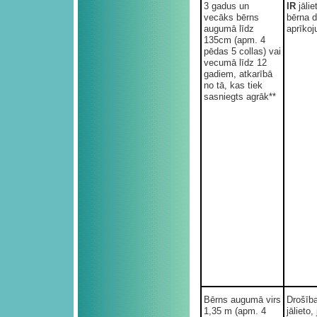
3 gadus un
IR
jāli
vecāks bērns
bērna d
augumā līdz
aprīkoj
135cm (apm. 4
pēdas 5 collas) vai
vecumā līdz 12
gadiem, atkarībā
no tā, kas tiek
sasniegts agrāk**
Bērns augumā virs
Drošīb
1,35 m (apm. 4
jālieto, 