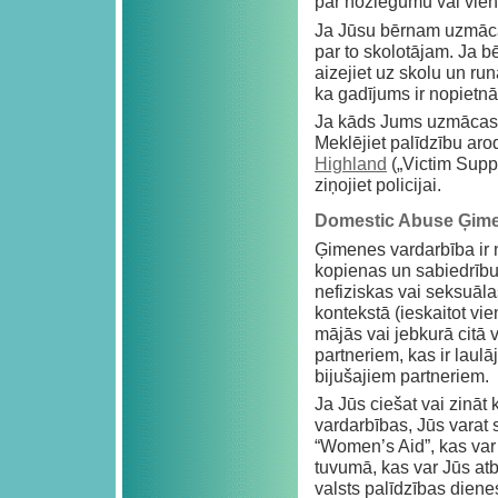
par noziegumu vai vienk
Ja Jūsu bērnam uzmācas
par to skolotājam. Ja b
aizejiet uz skolu un run
ka gadījums ir nopietnāk
Ja kāds Jums uzmācas 
Meklējiet palīdzību aro
Highland
(„Victim Suppo
ziņojiet policijai.
Domestic Abuse Ģime
Ģimenes vardarbība ir 
kopienas un sabiedrību.
nefiziskas vai seksuāla
kontekstā (ieskaitot vi
mājās vai jebkurā citā v
partneriem, kas ir laulā
bijušajiem partneriem.
Ja Jūs ciešat vai zināt
vardarbības, Jūs varat s
“Women’s Aid”, kas var 
tuvumā, kas var Jūs atba
valsts palīdzības dien