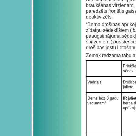
braukšanas virzienam,
paredzēts frontāls gais
deaktivizēts.
“Bērna drošības aprīko
zīdaiņu sēdeklīšiem (
b
paaugstinājuma sēdekļ
spilveniem (
booster c
drošības jostu lietošan
Zemāk redzamā tabula s
Priekšē
sēdekli
Vadītājs
Drošīb
jālieto
Bērns līdz 3 gadu
IR
jāli
vecumam*
bērna d
aprīkoj