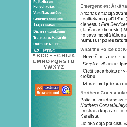
Palīdzība un
Emergencies: Ārkārtas
konsultācijas
Ārkārtas situācijā
zvani
Veselības aprūpe
neatliekamo palīdzību 
Ģimenes notikumi
dienestu (
Fire Service
Ārējās saites
glābšanas dienestu (
M
Biznesa uzsākšana
no sava mobilā tālruņa 
Transports Hailandē
numurs ir paredzēts ti
Darbs un Nauda
What the Police do: Ko
A-Z LISTING
A
B
C
D
E
F
G
H
I
J
K
· Novērš un izmeklē n
L
M
N
O
P
Q
R
S
T
U
· Sargā cilvēkus un īp
V
W
X
Y
Z
· Cieši sadarbojas ar vi
drošību
· Izturas pret jebkurā n
Northern Constabulary
Policija, kas darbojas H
Northern Constabulary
un strādā kopā ar citie
Karalistē.
Lielākā daļa policistu 