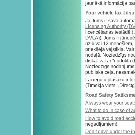
jaunākā informācija pa
Your vehicle tax Jūsu
Ja Jums ir sava automa
Licensing Authority (D
licencēšanas iestādē (
DVLA)). Jums ir jānopēr
uz 6 vai 12 mēnešiem, 
priekšējā vējstikla. Va
nodaļā. Noziedzīgs nod
diska” vai ar “nodokļa 
Noziedzīgs nodarījums 
publiska ceļa, nesamak
Lai iegūtu plašāku info
(Tīmekļa vietni „Directg
Road Safety Satiksme
Always wear your seatb
What to do in case of a
How to avoid road acci
negadījumiem)
Don’t drive under the in