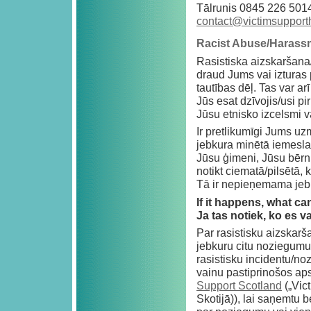
Tālrunis 0845 226 5014
contact@victimsupport
Racist Abuse/Harass
Rasistiska aizskaršana
draud Jums vai izturas
tautības dēļ. Tas var arī
Jūs esat dzīvojis/usi pi
Jūsu etnisko izcelsmi v
Ir pretlikumīgi Jums uz
jebkura minētā iemesla
Jūsu ģimeni, Jūsu bērn
notikt ciematā/pilsētā, 
Tā ir nepieņemama jebk
If it happens, what c
Ja tas notiek, ko es v
Par rasistisku aizskarš
jebkuru citu noziegumu
rasistisku incidentu/n
vainu pastiprinošos aps
Support Scotland
(„Vic
Skotijā)), lai saņemtu 