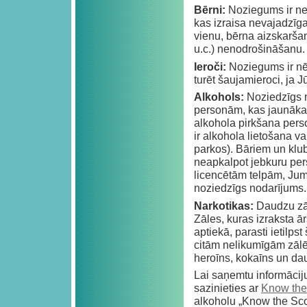
Bērni:
Noziegums ir nev
kas izraisa nevajadzīga
vienu, bērna aizskarša
u.c.) nenodrošināšanu.
Ieroči:
Noziegums ir nēs
turēt šaujamieroci, ja J
Alkohols:
Noziedzīgs n
personām, kas jaunākas
alkohola pirkšana pers
ir alkohola lietošana v
parkos). Bāriem un klub
neapkalpot jebkuru per
licencētām telpām, Jums 
noziedzīgs nodarījums.
Narkotikas:
Daudzu zāļ
Zāles, kuras izraksta ā
aptiekā, parasti ietilps
citām nelikumīgām zālē
heroīns, kokaīns un da
Lai saņemtu informācij
sazinieties ar
Know the
alkoholu „Know the Score