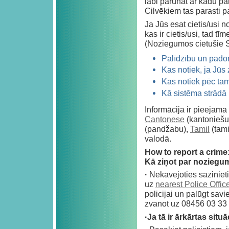
labi parunāt ar kādu par 
Cilvēkiem tas parasti pa
Ja Jūs esat cietis/usi 
kas ir cietis/usi, tad tī
(Noziegumos cietušie S
Palīdzību un pad
Kas notiek, ja Jūs
Kas notiek pēc tam
Kā sistēma strādā
Informācija ir pieejama
Cantonese
(kantoniešu
(pandžabu),
Tamil
(tami
valodā.
How to report a crime
Kā ziņot par noziegu
·
Nekavējoties sazinietie
uz
nearest Police Offic
policijai un palūgt savi
zvanot uz 08456 03 33 
·Ja tā ir ārkārtas situā