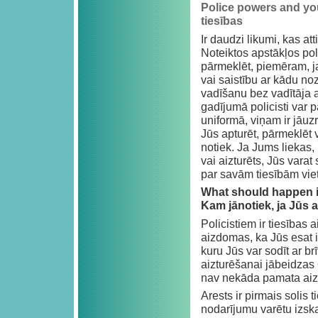
Police powers and you
tiesības
Ir daudzi likumi, kas at
Noteiktos apstākļos poli
pārmeklēt, piemēram, j
vai saistību ar kādu n
vadīšanu bez vadītāja a
gadījumā policisti var p
uniformā, viņam ir jāuz
Jūs apturēt, pārmeklēt 
notiek. Ja Jums liekas,
vai aizturēts, Jūs vara
par savām tiesībām viet
What should happen i
Kam jānotiek, ja Jūs a
Policistiem ir tiesības 
aizdomas, ka Jūs esat i
kuru Jūs var sodīt ar b
aizturēšanai jābeidzas 
nav nekāda pamata aizd
Arests ir pirmais solis 
nodarījumu varētu izskat