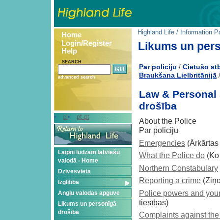
Highland Life
/
Information P
Home
Login/Register
Likums un pers
Help
SEARCH
Par policiju
Cietušo at
/
Braukšana Lielbritānijā
advanced search
Law & Personal 
drošība
el
pt-pt
About the Police
Par policiju
Emergencies
(Ārkārtas 
Laipni lūdzam latviešu
What the Police do
(Ko 
valodā - Home
Northern Constabulary
Dzīvesvieta
Reporting a crime
(Ziņ
Izglītība
Police powers and your
Angļu valodas apguve
tiesības)
Likums un personīgā
drošība
Complaints against the