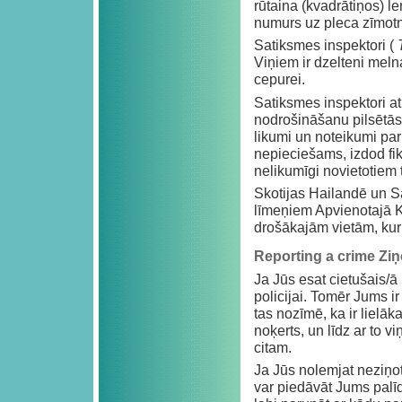
rūtaina (kvadrātiņos) l
numurs uz pleca zīmotne
Satiksmes inspektori (
Viņiem ir dzelteni meln
cepurei.
Satiksmes inspektori a
nodrošināšanu pilsētās v
likumi un noteikumi pa
nepieciešams, izdod fi
nelikumīgi novietotiem 
Skotijas Hailandē un S
līmeņiem Apvienotajā Ka
drošākajām vietām, kur 
Reporting a crime Zi
Ja Jūs esat cietušais/
policijai. Tomēr Jums ir
tas nozīmē, ka ir lielā
noķerts, un līdz ar to 
citam.
Ja Jūs nolemjat neziņot
var piedāvāt Jums palīd