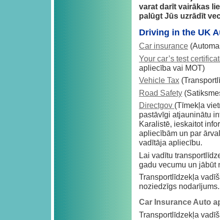
varat darīt vairākas l
palūgt Jūs uzrādīt v
Driving in the UK 
Car insurance
(Automaš
Your car’s test certific
apliecība vai MOT)
Vehicle Tax
(Transportl
Road Safety
(Satiksmes
Directgov
(Tīmekļa viet
pastāvīgi atjauninātu i
Karalistē, ieskaitot inf
apliecībām un par ārva
vadītāja apliecību.
Lai vadītu transportlīd
gadu vecumu un jābūt 
Transportlīdzekļa vadīš
noziedzīgs nodarījums.
Car Insurance Auto 
Transportlīdzekļa vadī