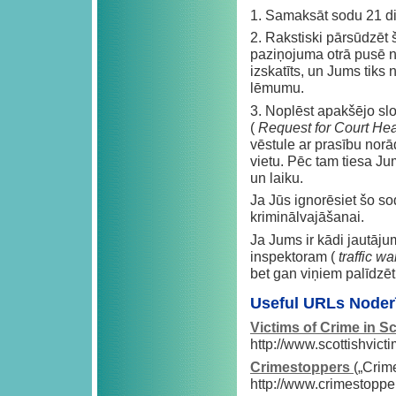
1. Samaksāt sodu 21 di
2. Rakstiski pārsūdzēt
paziņojuma otrā pusē no
izskatīts, un Jums tiks 
lēmumu.
3. Noplēst apakšējo slo
(
Request for Court He
vēstule ar prasību no
vietu. Pēc tam tiesa J
un laiku.
Ja Jūs ignorēsiet šo so
kriminālvajāšanai.
Ja Jums ir kādi jautāju
inspektoram (
traffic w
bet gan viņiem palīdzēt
Useful URLs Noderī
Victims of Crime in S
http://www.scottishvict
Crimestoppers
(„Crim
http://www.crimestopp