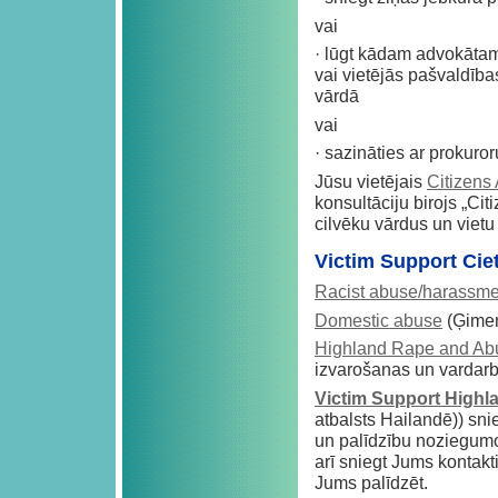
vai
· lūgt kādam advokāta
vai vietējās pašvaldība
vārdā
vai
· sazināties ar prokuroru
Jūsu vietējais
Citizens
konsultāciju birojs „Ci
cilvēku vārdus un viet
Victim Support Cie
Racist abuse/harassme
Domestic abuse
(Ģimen
Highland Rape and Ab
izvarošanas un vardar
Victim Support Highl
atbalsts Hailandē)) sn
un palīdzību noziegumo
arī sniegt Jums kontakt
Jums palīdzēt.