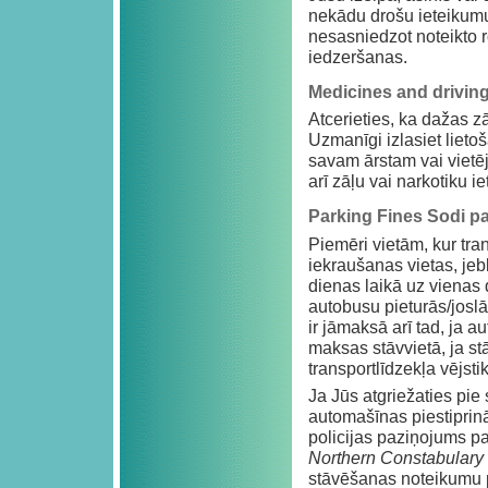
nekādu drošu ieteikumu 
nesasniedzot noteikto 
iedzeršanas.
Medicines and drivin
Atcerieties, ka dažas z
Uzmanīgi izlasiet lieto
savam ārstam vai vietē
arī zāļu vai narkotiku i
Parking Fines Sodi 
Piemēri vietām, kur tran
iekraušanas vietas, jeb
dienas laikā uz vienas d
autobusu pieturās/jos
ir jāmaksā arī tad, ja a
maksas stāvvietā, ja st
transportlīdzekļa vējstik
Ja Jūs atgriežaties pie
automašīnas piestiprin
policijas paziņojums p
Northern Constabulary 
stāvēšanas noteikumu p