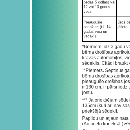
pēdas 5 collas) vai
12 vai 13 gadus
vecs
Pieaugušie
Drošīb
pasažieri (t.i. 14
jālieto, 
gadus veci un
vecāki)
*Bērniem līdz 3 gadu
bērna drošības aprīkoj
kravas automobiļos, vi
sēdeklis. Citādi braukt v
**Piemērs. Septiņus g
bērna drošības aprīkoj
pieaugušo drošības jos
ir 130 cm, ir pārsniedz
jostu.
*** Ja priekšējam sēde
135cm (kuri arī nav sa
priekšējā sēdeklī.
Papildu un atjaunināta 
(Autoceļu kodeksā (
Hi