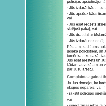
policijas apcietinājumā.
· Jūs izdarāt kādu noz
· Jūs apsūdz kāds tica
vai
· Jūs esat redzēts skri
skrējuši pakaļ, vai
· Jūs draudat ar bīsta
· Jūs izdarāt noziedzīg
Pēc tam, kad Jums nola
jāsaka policistiem, un J
tomēr kaut ko sakāt, tas
Jūs esat arestēts un Jūs 
kādam advokātam un vie
par Jūsu arestu.
Complaints against th
Ja Jūs domājat, ka kāds
rīkojies nepareizi vai i
· rakstīt policijas prie
vai
· sniegt ziņas jebkurā po