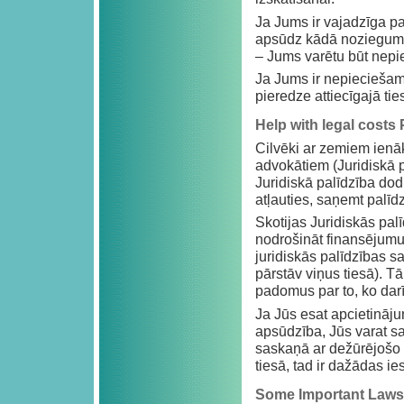
Ja Jums ir vajadzīga pal
apsūdz kādā noziegumā 
– Jums varētu būt nepi
Ja Jums ir nepieciešam
pieredze attiecīgajā tie
Help with legal costs
Cilvēki ar zemiem ien
advokātiem (Juridiskā 
Juridiskā palīdzība dod 
atļauties, saņemt palīd
Skotijas Juridiskās pal
nodrošināt finansējumu, 
juridiskās palīdzības 
pārstāv viņus tiesā). Tā
padomus par to, ko darīt
Ja Jūs esat apcietinājum
apsūdzība, Jūs varat s
saskaņā ar dežūrējošo
tiesā, tad ir dažādas i
Some Important Laws i