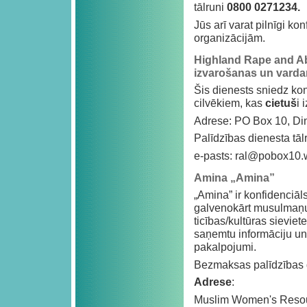
tālruni
0800 0271234.
Jūs arī varat pilnīgi k
organizācijām.
Highland Rape and Ab
izvarošanas un varda
Šis dienests sniedz ko
cilvēkiem, kas
cietuš
i 
Adrese: PO Box 10, Di
Palīdzības dienesta tāl
e-pasts:
ral@pobox10.
Amina „Amina”
„Amina” ir konfidenciāls
galvenokārt musulmaņu 
ticības/kultūras sieviet
saņemtu informāciju un 
pakalpojumi.
Bezmaksas palīdzības d
Adrese
:
Muslim Women's Resou