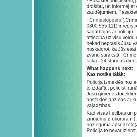
·
Pasakiet policistiem,
drošību, un informējiet
zaudējumiem. Pasakiet p
·
Crimestoppers
(„Crime
0800 555 111) ir reģistr
sadarbojas ar policiju
attiecībā uz visu vei
nekad neprasīs Jūsu vār
noskaidrot, ka Jūs esat
zvanu sarakstā. „Crime
laikā - 24 stundas dien
What happens next:
Kas notiks tālāk:
Policija izmeklēs nozi
to izdarītu, policisti ru
Jūsu ģimenes locekļiem
apstākļos apzinās ar ku
vajadzības.
Kad visas liecības un pi
ziņojumu prokuroram (
noziegumā apsūdzēto(ās
Policija to nevar izlemt,