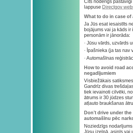
Cits noderīgs pastāvīgi 
lappuse
Directgov web
What to do in case of 
Ja Jūs esat iesaistīts n
bojājums vai ja kāds ir 
personām ir jānorāda:
· Jūsu vārds, uzvārds 
· Īpašnieka (ja tas nav
· Automašīnas reģistrā
How to avoid road acc
negadījumiem
Visbiežākais satiksmes
Gandrīz divas trešdaļas
tiek ievainoti cilvēki, 
ātrums ir 30 jūdzes stu
atļauto braukšanas ātr
Don’t drive under the
automašīnu pēc narkot
Noziedzīgs nodarījums ir
Jūsu izelpā, asinīs vai