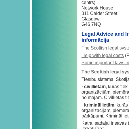
centrs)
Network House
311 Calder Street
Glasgow
G46 7NQ
Legal Advice and I
informācija
The Scottish legal sys
Help with legal costs
(P
Some important laws i
The Scottish legal sy
Tiesību sistēmai Skotij
·
civillietām
, kurās tiek
organizācijām, piemēra
no mājām. Civillietas ti
·
krimināllietām
, kurās
organizācijām, piemēra
pārkāpumi. Kriminālliet
Katrai sadaļai ir savas 
izskatīšanai.