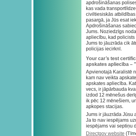
apdrošināšanas polises
kas vada transportlīdze
civiltiesiskās atbildīb
pasargā, ja Jūs esat ie
Apdrošināšanas sabiedrī
Jums. Noziedzīgs nodar
apliecību, kad policists
Jums to jāuzrāda cik āt
policijas iecirknī.
Your car’s test certi
apskates apliecība –
Apvienotajā Karalistē no
kam nav veikta apskate
apskates apliecība. Katr
vecs, ir jāpārbauda kva
izdod 12 mēnešus derīg
ik pēc 12 mēnešiem, un t
apkopes stacijas.
Jums ir jāuzrāda Jūsu a
Ja to nav iespējams uzrā
iespējams vai septiņu di
Directgov website
(Tīme