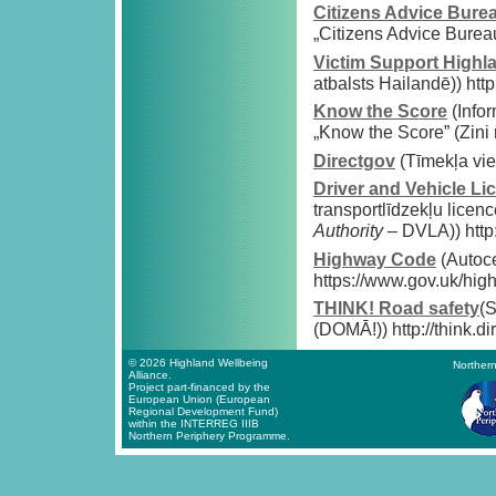
Citizens Advice Bure
„Citizens Advice Bureau
Victim Support Highl
atbalsts Hailandē)) ht
Know the Score
(Infor
„Know the Score” (Zini 
Directgov
(Tīmekļa vie
Driver and Vehicle Li
transportlīdzekļu licen
Authority
– DVLA)) http
Highway Code
(Autoc
https://www.gov.uk/hi
THINK! Road safety
(S
(DOMĀ!)) http://think.di
© 2026 Highland Wellbeing
Northern
Alliance.
Project part-financed by the
European Union (European
Regional Development Fund)
within the INTERREG IIIB
Northern Periphery Programme.