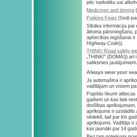
pēc narkotiku vai alkoh
Medicines and driving
(
Parking Fines
(Sodi pa
Sīkāka informācija par 
ātruma pārsniegšanu, 
apliecības iegūšanai i
Highway Code
)).
THINK! Road safety we
„THINK!” (DOMĀ!)) arī i
satiksmes jautājumiem
Always wear your seat
Ja automašīna ir aprīko
vadītājam un visiem pasa
Papildu likumi attiecas
gadiem un kas tiek vesti
drošības aprīkojumam, 
aprīkojums ir uzstādīt
sēdeklī, tad par trīs g
aprīkojums. Vadītājs ir a
kas jaunāki par 14 gadi
Bez tam noteikumi prasa