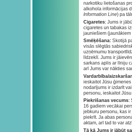
narkotiku lietošanas pr
alkohola informācijas d
Information Line
) pa tā
Cigaretes
: Jums ir jāb
cigaretes un tabakas iz
jauniešiem (jaunākiem 
Smēķēšana:
Skotijā p
visās slēgtās sabiedris
uzņēmumu transportlīdz
līdzeklī. Jums ir jāiev
sarkans aplis ar līniju c
arī Jums var nākties s
Vardarbība/aizskarša
ieskaitot Jūsu ģimenes 
nodarījums ir izdarīt v
personu, ieskaitot Jūsu 
Piekrišanas vecums
:
16 gadiem vecākai pers
jebkuru personu, kas ir
piekrīt. Ja abas person
aktam, arī tad to var at
Tā kā Jums ir jābūt 