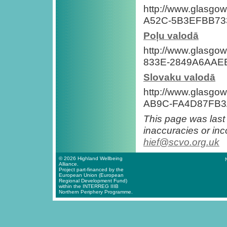
http://www.glasgo
A52C-5B3EFBB73
Poļu valodā
http://www.glasgo
833E-2849A6AAEE
Slovaku valodā
http://www.glasgo
AB9C-FA4D87FB3
This page was last
inaccuracies or inc
hief@scvo.org.uk
© 2026 Highland Wellbeing
Alliance.
Project part-financed by the
European Union (European
Regional Development Fund)
within the INTERREG IIIB
Northern Periphery Programme.