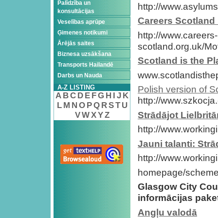
Palīdzība un
http://www.asylum
konsultācijas
Careers Scotland 
Veselības aprūpe
Ģimenes notikumi
http://www.careers-
Ārējās saites
scotland.org.uk/M
Biznesa uzsākšana
Scotland is the P
Transports Hailandē
www.scotlandisthe
Darbs un Nauda
A-Z LISTING
Polish version of S
A
B
C
D
E
F
G
H
I
J
K
http://www.szkocja
L
M
N
O
P
Q
R
S
T
U
Strādājot Lielbritā
V
W
X
Y
Z
http://www.working
Jauni talanti: Strā
http://www.working
homepage/schemes
Glasgow
City Cou
informācijas pake
Angļu valodā