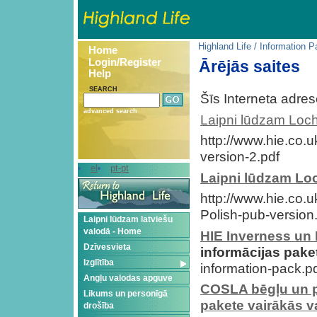
Highland Life
/
Information P
Home
Login/Register
Ārējās saites
Help
SEARCH
Šīs Interneta adres
advanced search
Laipni lūdzam Loch
http://www.hie.co
version-2.pdf
el
pt-pt
Laipni lūdzam Lo
http://www.hie.co
Polish-pub-version
Laipni lūdzam latviešu
valodā - Home
HIE Inverness un 
Dzīvesvieta
informācijas pak
Izglītība
information-pack.p
Angļu valodas apguve
COSLA bēgļu un p
Likums un personīgā
pakete vairākās v
drošība