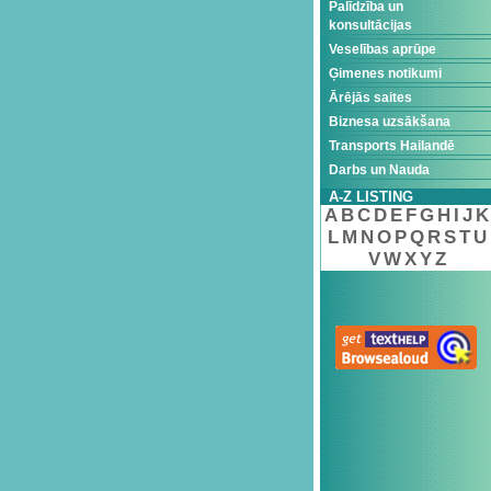
Palīdzība un
konsultācijas
Veselības aprūpe
Ģimenes notikumi
Ārējās saites
Biznesa uzsākšana
Transports Hailandē
Darbs un Nauda
A-Z LISTING
A
B
C
D
E
F
G
H
I
J
K
L
M
N
O
P
Q
R
S
T
U
V
W
X
Y
Z