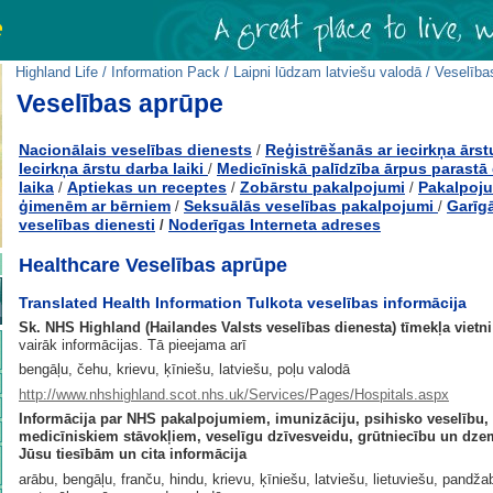
Highland Life
/
Information Pack
/
Laipni lūdzam latviešu valodā
/ Veselība
Veselības aprūpe
Nacionālais veselības dienests
Reģistrēšanās ar iecirkņa ārst
/
Iecirkņa ārstu darba laiki
Medicīniskā palīdzība ārpus parastā
/
laika
Aptiekas un receptes
Zobārstu pakalpojumi
Pakalpoj
/
/
/
ģimenēm ar bērniem
Seksuālās veselības pakalpojumi
Garīg
/
/
veselības dienesti
Noderīgas Interneta adreses
/
Healthcare Veselības aprūpe
Translated Health Information Tulkota veselības informācija
Sk. NHS Highland (Hailandes Valsts veselības dienesta) tīmekļa vietni
vairāk informācijas. Tā pieejama arī
bengāļu, čehu, krievu, ķīniešu, latviešu, poļu valodā
http://www.nhshighland.scot.nhs.uk/Services/Pages/Hospitals.aspx
Informācija par NHS pakalpojumiem, imunizāciju, psihisko veselību,
medicīniskiem stāvokļiem, veselīgu dzīvesveidu, grūtniecību un dz
Jūsu tiesībām un cita informācija
arābu, bengāļu, franču, hindu, krievu, ķīniešu, latviešu, lietuviešu, pandža