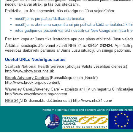
nedēļu laikā vai ātrāk, ja tas būs steidzami.
Palīdzība, ko Jūs saņemsiet, būs atkarīga no Jūsu vajadzībām:
nosūtījums pie pašpalīdzības darbinieka
nosūtījums atzinuma saņemšanai pie psihiatra kādā ambulatorā klīni
retos gadījumos pacienti var tikt nosūtīti uz New Craigs slimnīcu In
Pēc tam kopā ar Jums tiks izstrādāts aprūpes plāns atbilstoši Jūsu vajad
Ārkārtas situācijās Jūs variet zvanīt NHS 24 uz
08454 242424.
Apmācīti p
veselības darbinieki pārrunās ar Jums Jūsu situāciju un sniegs padomus.
Useful URLs Noderīgas saites
Scottish National Health Service
(Skotijas Valsts veselības dienests)
http://www.show.scot.nhs.uk
Brook Advisory Centres
(Konsultāciju centri „Brook”)
http://www.brook.org.uk/content/
Waverley Care
(„Waverley Care” – atbalsts ar HIV un hepatītu C inficētaji
http://www.waverleycare.org/content
NHS 24
(NHS diennakts dežūrdienests) http://www.nhs24.com/
Northern Potential Project and partners within the Northern Periph