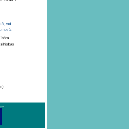
kā, vai
vernesā.
zībām.
sihiskās
em)
ery: