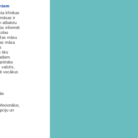
rniem
ta klīnikas
māsas ir
 atbalstu
ūs informēt
kolas
āžas māsu
las māsa
s
 tiks
adiem.
gstināta
 valstīs,
mē vecākus
lās
fesionālus,
pciju un