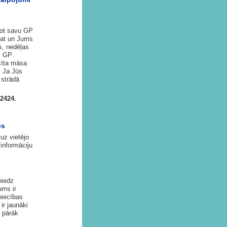
ējot savu GP
tat un Jums
s, nedēļas
ai GP
cīta māsa
. Ja Jūs
 strādā
2424.
es
uz vietējo
informāciju
niedz
ums ir
niecības
ir jaunāki
 pārāk