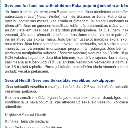
Services for families with children Pakalpojumi ģimenēm ar bē
Ja Jums ir bērns vai bērni zem 5 gadu vecuma, Jūsu medicīnas centra/ārs
patronāžas māsa (
Health Visitor
) nozīmēs tikšanos ar Jums. Patronāžas 
speciāli apmācītas māsas, kas strādā ar ģimenēm, lai sniegtu padomus un
bērnu attīstības un ģimenes veselības lietās. Jūsu patronāžas māsa var J
arī par vietējiem veselības un izglītības pakalpojumiem. Ja Jūsu bērni ir s
vecumā, Jūs varat pārrunāt problēmas, kas Jums rodas, vai nu ar patron
vai arī attiecīgās skolas māsu. Jūsu bērnam uzsākot mācības skolā, sko
noskaidros Jūsu bērna veselības stāvokli un pārbaudīs, vai ir veiktas visa
imunizācijas. Ja primārā imunizācijas programma ir pabeigta, Jūsu bērnam
piedāvāta nostiprinoša vakcīna (
booster vaccine
) vecumā no 13 līdz 18 g
BCG vakcīna tagad tiek dota tikai bērniem, kas dzīvo rajonos, kur ir paau
saslimšana ar tuberkulozi (TB) vai arī kuru vecāki vai vecvecāki ir dzimuši
kur TB ir plaši izplatīta. Pirms jebkādām procedūrām skola vienmēr infor
un lūdz vecāku piekrišanu.
Sexual Health Services Seksuālās veselības pakalpojumi
Jūsu seksuālā veselība ir svarīga. Lielākā daļa GP var nodrošināt seksuā
veselības pārbaudi.
Bez tam zemāk minētās organizācijas sniedz bezmaksas, draudzīgus, pro
konfidenciālus pakalpojumus, kas attiecas uz seksuālo veselību, kontrace
attiecībām.
Highland Sexual Health
Klīnikas Hailandē piedāvā:
Speciālista padomus un ārstēšanu