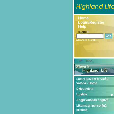
Home
Login/Register
Help
SEARCH
advanced search
el
pt-pt
Laipni lūdzam latviešu
valodā - Home
Dzīvesvieta
Izglītība
Angļu valodas apguve
Likums un personīgā
drošība