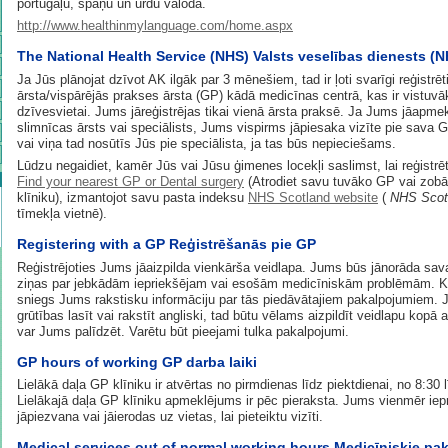
portugāļu, spāņu un urdu valodā.
http://www.healthinmylanguage.com/home.aspx
The National Health Service (NHS) Valsts veselības dienests (
Ja Jūs plānojat dzīvot AK ilgāk par 3 mēnešiem, tad ir ļoti svarīgi reģistrēt
ārsta/vispārējās prakses ārsta (GP) kādā medicīnas centrā, kas ir vistuv
dzīvesvietai. Jums jāreģistrējas tikai vienā ārsta praksē. Ja Jums jāapme
slimnīcas ārsts vai speciālists, Jums vispirms jāpiesaka vizīte pie sava G
vai viņa tad nosūtīs Jūs pie speciālista, ja tas būs nepieciešams.
Lūdzu negaidiet, kamēr Jūs vai Jūsu ģimenes locekļi saslimst, lai reģistrē
Find your nearest GP or Dental surgery
(Atrodiet savu tuvāko GP vai zobā
klīniku), izmantojot savu pasta indeksu
NHS Scotland website
(
NHS Scot
tīmekļa vietnē).
Registering with a GP Reģistrēšanās pie GP
Reģistrējoties Jums jāaizpilda vienkārša veidlapa. Jums būs jānorāda sav
ziņas par jebkādām iepriekšējam vai esošām medicīniskām problēmām. Kl
sniegs Jums rakstisku informāciju par tās piedāvātajiem pakalpojumiem. 
grūtības lasīt vai rakstīt angliski, tad būtu vēlams aizpildīt veidlapu kopā 
var Jums palīdzēt. Varētu būt pieejami tulka pakalpojumi.
GP hours of working GP darba laiki
Lielākā daļa GP klīniku ir atvērtas no pirmdienas līdz piektdienai, no 8:30 
Lielākajā daļa GP klīniku apmeklējums ir pēc pieraksta. Jums vienmēr iep
jāpiezvana vai jāierodas uz vietas, lai pieteiktu vizīti.
Medical services out of normal working hours Medicīniskie pa