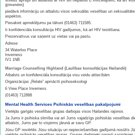
sniedz aprūpi un atbalstu ar HIV un hepatītu C inficētajiem, kā arī viņ
ģimenēm)
piedāvā informāciju un atbalstu visos seksuālās veselības un seksualitāt
aspektos.
Piesakiet apmeklējumu pa tālruni (01463) 711585.
Ir konfidenciāla konsultācija HIV gadījumos, kā arī HIV testēšana.
Prezervatīvus var saņemt uz vietas vai pa pastu.
Adrese:
34 Waterloo Place
Inverness
IV1 1NB
Marriage Counselling Highland (Laulības konsultācijas Hailandē)
Atbalsts un konfidenciāla konsultācija visu veidu attiecībām
Organizācijas „Relate” apmācīti psihoseksologi
6 View Place Inverness
(01463) 712888
Mental Health Services Psihiskās veselības pakalpojumi
Vietējās garīgās veselības grupas darbojas visos Hailandes rajonos.
Ja Jums ir psihiska slimība vai arī Jums vajadzīgs psihiskās veselības d
atbalsts, Jums par to vispirms jārunā ar savu GP.
Jūsu GP novērtēs Jūsu situāciju un nepieciešamības gadījumā nosūtīs Jū
vietējās psihiskās veselības grupas. Grupas darbinieki parasti sazināsies