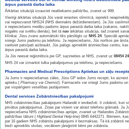
ārpus parastā darba laika
Ārkārtas situācijā izsauciet neatliekamo palīdzību, zvanot uz 999.
Vienīgi ārkārtas situācijā Jūs varat ierasties slimnīcā, iepriekš neapmekl
vai nepiezvanot NHS24 (NHS diennakts dežūrdienestam). Ja Jūs saslims
ir nepieciešams mediķu padoms ārpus parastā darba laika (vakaros, naktī
nogalēs vai svētku dienās), bet tā
nav
ārkārtas situācija, tad zvaniet sav
klīnikai. Jūsu zvans automātiski tiks pārslēgts uz
NHS 24
. Speciāli apmā
sniegs Jums padomu pa telefonu. Ja nepieciešams, Jūs norīkos pie ārsta
varēsiet pats/pati aizbraukt, Jūs palūgs apmeklēt ārstniecības centru, kas
ārpus parastā darba laika.
Ja Jūs neesat reģistrēts/a pie GP, sazinieties ar NHS, zvanot uz
08454 24
NHS 24 var izmantot tulka pakalpojumus pa telefonu, ja nepieciešams.
Pharmacies and Medical Prescriptions Aptiekas un zāļu recept
Ja Jums ir nepieciešamas zāles, Jūsu GP iedos Jums recepti, ko aiznest 
aptieku (
Pharmacy
vai
Chemist
). Farmaceits var sniegt Jums padomu un 
par vispārīgiem veselības jautājumiem.
Dental services Zobārstniecības pakalpojumi
NHS zobārstniecības pakalpojumi Hailandē ir ierobežoti. Ir zobārsti, kuri s
privātus pakalpojumus. Ziņas par viņiem var atrast telefonu grāmatā. Ja J
nepieciešama NHS zobārstniecības aprūpe, zvaniet uz Hailandes Zobārst
palīdzības tālruni (
Highland Dental Help-line
) 0845 6442271. Bērniem, kas 
par 16 gadiem NHS zobārstu pakalpojumi ir bezmaksas. Tā kā zobārsti ne
bieži apmeklēs skolas, vecākiem jāreģistrē bērni pie zobārsta.