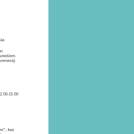
lās
un
auniešiem,
nvernesā).
12.00-15.00
re”, kas