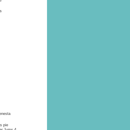
u
es
ienesta
s pie
 ar Jums 4