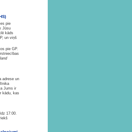
NHS)
ies pie
āk Jūsu
klē kāds
P, un viņš
tos pie GP.
rstniecības
land
a adrese un
īnika
Ja Jums ir
ar kādu, kas
līdz 17:00.
riekš
kalpojumi