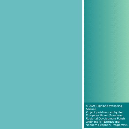
© 2026 Highland Wellbeing
Alliance.
Project part-financed by the
European Union (European
Regional Development Fund)
within the INTERREG IIIB
Northern Periphery Programme.