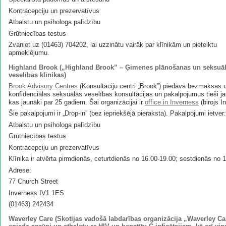
Kontracepciju un prezervatīvus
Atbalstu un psihologa palīdzību
Grūtniecības testus
Zvaniet uz (01463) 704202, lai uzzinātu vairāk par klīnikām un pieteiktu
apmeklējumu.
Highland Brook („Highland Brook” – Ģimenes plānošanas un seksuā
veselības klīnikas)
Brook Advisory Centres
(Konsultāciju centri „Brook”) piedāvā bezmaksas 
konfidenciālas seksuālās veselības konsultācijas un pakalpojumus tieši j
kas jaunāki par 25 gadiem. Šai organizācijai ir
office in Inverness
(birojs I
Šie pakalpojumi ir „Drop-in” (bez iepriekšējā pieraksta). Pakalpojumi ietver:
Atbalstu un psihologa palīdzību
Grūtniecības testus
Kontracepciju un prezervatīvus
Klīnika ir atvērta pirmdienās, ceturtdienās no 16.00-19.00; sestdienās no 
Adrese:
77 Church Street
Inverness IV1 1ES
(01463) 242434
Waverley Care (Skotijas vadošā labdarības organizācija „Waverley Ca