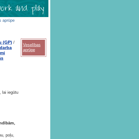
s aprūpe
u (GP)
/
Veselības
 darba
aprūpe
umi
ās
, lai iegūtu
emdībām,
bu, poļu,