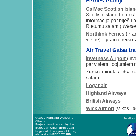
Ferries Prāmji
CalMac Scottish Islan
Scottish Island Ferries
informācija par biļešu 
Rietumu salām (
Wester
Northlink Ferries
(Prām
vietne) – prāmju reisi u
Air Travel Gaisa tr
Inverness Airport
(Inv
par visiem lidojumiem n
Zemāk minētās lidsabie
salām:
Loganair
Highland Airways
British Airways
Wick Airport
(Vikas lid
© 2026 Highland Wellbeing
Northern
Alliance.
Project part-financed by the
European Union (European
Regional Development Fund)
within the INTERREG IIIB