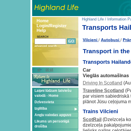
Highland Life
/
Information P
Home
Login/Register
Transports Hai
Help
SEARCH
Vilcieni
Autobusi
Prā
/
/
advanced search
Transport in th
Transports Hailand
Car
el
pt-pt
Vieglās automašīnas
Driving In Scotland
(Au
Traveline Scotland
(Po
Laipni lūdzam latviešu
par visiem sabiedriskā 
valodā - Home
plānot Jūsu ceļojuma m
Dzīvesvieta
Izglītība
Trains Vilcieni
Angļu valodas apguve
ScotRail
(Dzelzceļa ko
Likums un personīgā
dzelzceļa pakalpojumiem
drošība
lielisks palīgs ceļotājie