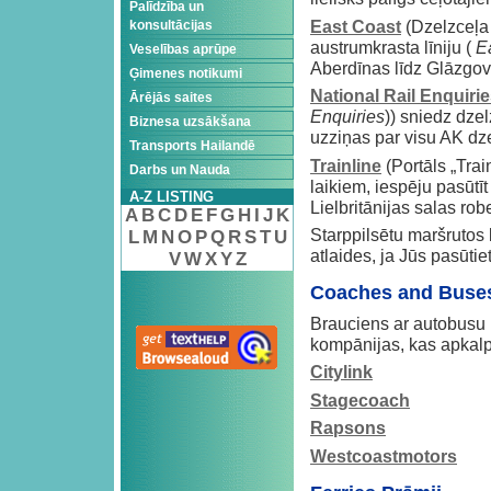
Palīdzība un
East Coast
(Dzelzceļa
konsultācijas
austrumkrasta līniju (
E
Veselības aprūpe
Aberdīnas līdz Glāzgova
Ģimenes notikumi
National Rail Enquiri
Ārējās saites
Enquiries
)) sniedz dze
Biznesa uzsākšana
uzziņas par visu AK dz
Transports Hailandē
Trainline
(Portāls „Trai
Darbs un Nauda
laikiem, iespēju pasūtīt
A-Z LISTING
Lielbritānijas salas rob
A
B
C
D
E
F
G
H
I
J
K
Starppilsētu maršrutos 
L
M
N
O
P
Q
R
S
T
U
atlaides, ja Jūs pasūtiet
V
W
X
Y
Z
Coaches and Buse
Brauciens ar autobusu p
kompānijas, kas apkalpo
Citylink
Stagecoach
Rapsons
Westcoastmotors