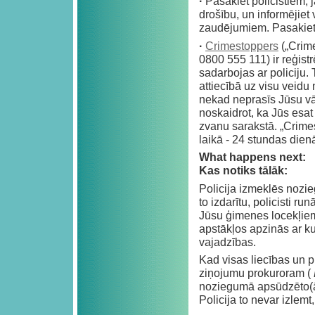
·
Pasakiet policistiem,
drošību, un informējiet
zaudējumiem. Pasakiet p
·
Crimestoppers
(„Crime
0800 555 111) ir reģistr
sadarbojas ar policiju
attiecībā uz visu vei
nekad neprasīs Jūsu vār
noskaidrot, ka Jūs esat
zvanu sarakstā. „Crime
laikā - 24 stundas dien
What happens next:
Kas notiks tālāk:
Policija izmeklēs nozi
to izdarītu, policisti ru
Jūsu ģimenes locekļiem
apstākļos apzinās ar ku
vajadzības.
Kad visas liecības un pi
ziņojumu prokuroram (
noziegumā apsūdzēto(ās
Policija to nevar izlemt,