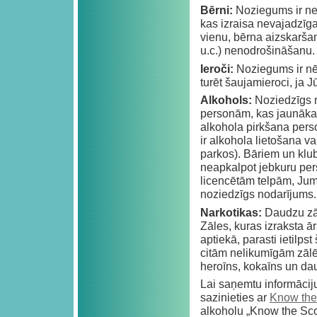
Bērni:
Noziegums ir nev
kas izraisa nevajadzīga
vienu, bērna aizskarša
u.c.) nenodrošināšanu.
Ieroči:
Noziegums ir nēs
turēt šaujamieroci, ja J
Alkohols:
Noziedzīgs n
personām, kas jaunākas
alkohola pirkšana pers
ir alkohola lietošana v
parkos). Bāriem un klub
neapkalpot jebkuru per
licencētām telpām, Jums 
noziedzīgs nodarījums.
Narkotikas:
Daudzu zāļ
Zāles, kuras izraksta ā
aptiekā, parasti ietilps
citām nelikumīgām zālē
heroīns, kokaīns un da
Lai saņemtu informācij
sazinieties ar
Know the
alkoholu „Know the Score