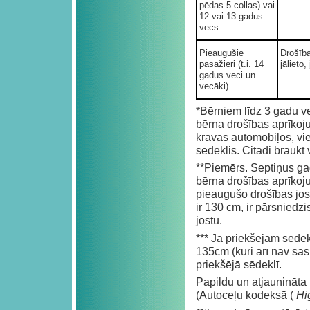
pēdas 5 collas) vai
12 vai 13 gadus
vecs
Pieaugušie
Drošīb
pasažieri (t.i. 14
jālieto, 
gadus veci un
vecāki)
*Bērniem līdz 3 gadu
bērna drošības aprīkoj
kravas automobiļos, vi
sēdeklis. Citādi braukt v
**Piemērs. Septiņus g
bērna drošības aprīkoj
pieaugušo drošības jos
ir 130 cm, ir pārsniedz
jostu.
*** Ja priekšējam sēde
135cm (kuri arī nav sa
priekšējā sēdeklī.
Papildu un atjaunināta 
(Autoceļu kodeksā (
Hi