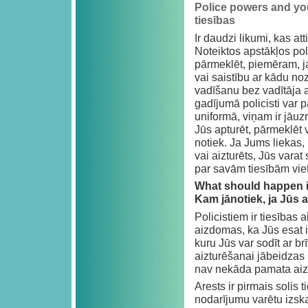
Police powers and you
tiesības
Ir daudzi likumi, kas at
Noteiktos apstākļos poli
pārmeklēt, piemēram, j
vai saistību ar kādu n
vadīšanu bez vadītāja a
gadījumā policisti var p
uniformā, viņam ir jāuz
Jūs apturēt, pārmeklēt 
notiek. Ja Jums liekas,
vai aizturēts, Jūs vara
par savām tiesībām viet
What should happen i
Kam jānotiek, ja Jūs a
Policistiem ir tiesības 
aizdomas, ka Jūs esat i
kuru Jūs var sodīt ar b
aizturēšanai jābeidzas 
nav nekāda pamata aizd
Arests ir pirmais solis 
nodarījumu varētu izskat