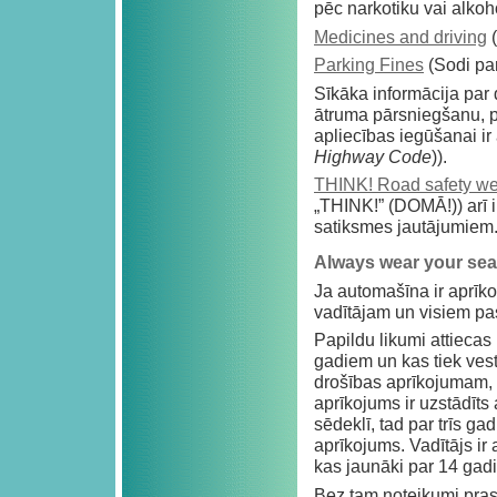
pēc narkotiku vai alkoh
Medicines and driving
(
Parking Fines
(Sodi pa
Sīkāka informācija par 
ātruma pārsniegšanu, 
apliecības iegūšanai i
Highway Code
)).
THINK! Road safety we
„THINK!” (DOMĀ!)) arī i
satiksmes jautājumiem
Always wear your seat
Ja automašīna ir aprīko
vadītājam un visiem pasa
Papildu likumi attiecas
gadiem un kas tiek vesti
drošības aprīkojumam, 
aprīkojums ir uzstādīt
sēdeklī, tad par trīs g
aprīkojums. Vadītājs ir a
kas jaunāki par 14 gadi
Bez tam noteikumi prasa