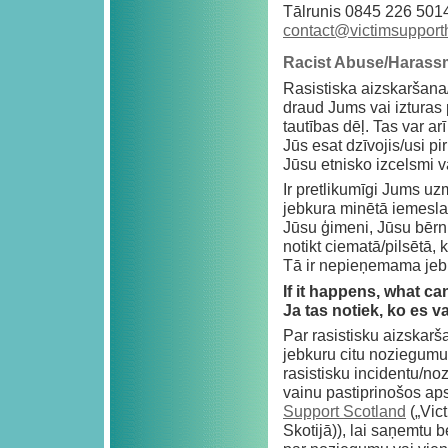
Tālrunis 0845 226 5014
contact@victimsupport
Racist Abuse/Harass
Rasistiska aizskaršana
draud Jums vai izturas
tautības dēļ. Tas var arī
Jūs esat dzīvojis/usi pi
Jūsu etnisko izcelsmi v
Ir pretlikumīgi Jums uz
jebkura minētā iemesla
Jūsu ģimeni, Jūsu bērn
notikt ciematā/pilsētā, 
Tā ir nepieņemama jebk
If it happens, what c
Ja tas notiek, ko es v
Par rasistisku aizskarš
jebkuru citu noziegumu
rasistisku incidentu/n
vainu pastiprinošos aps
Support Scotland
(„Vic
Skotijā)), lai saņemtu 