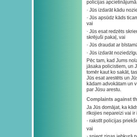
policijas apcietinājumā.
· Jūs izdarāt kādu noz
· Jūs apsūdz kāds tica
vai
· Jūs esat redzēts skri
skrējuši pakaļ, vai
· Jūs draudat ar bīsta
· Jūs izdarāt noziedzīg
Pēc tam, kad Jums nola
jāsaka policistiem, un J
tomēr kaut ko sakāt, tas
Jūs esat arestēts un Jūs 
kādam advokātam un vie
par Jūsu arestu.
Complaints against th
Ja Jūs domājat, ka kāds
rīkojies nepareizi vai i
· rakstīt policijas prie
vai
· sniegt ziņas jebkurā po