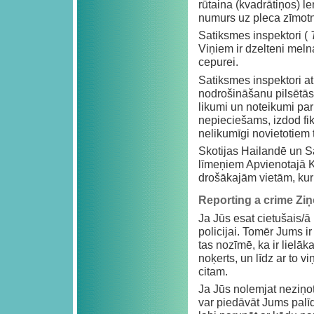
rūtaina (kvadrātiņos) l
numurs uz pleca zīmotne
Satiksmes inspektori (
Viņiem ir dzelteni meln
cepurei.
Satiksmes inspektori a
nodrošināšanu pilsētās v
likumi un noteikumi pa
nepieciešams, izdod fi
nelikumīgi novietotiem 
Skotijas Hailandē un S
līmeņiem Apvienotajā Ka
drošākajām vietām, kur 
Reporting a crime Zi
Ja Jūs esat cietušais/
policijai. Tomēr Jums ir
tas nozīmē, ka ir lielā
noķerts, un līdz ar to 
citam.
Ja Jūs nolemjat neziņot
var piedāvāt Jums palīd