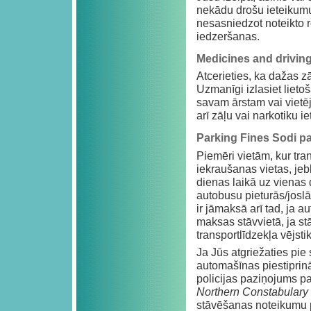
nekādu drošu ieteikumu 
nesasniedzot noteikto 
iedzeršanas.
Medicines and drivin
Atcerieties, ka dažas z
Uzmanīgi izlasiet lieto
savam ārstam vai vietē
arī zāļu vai narkotiku i
Parking Fines Sodi 
Piemēri vietām, kur tran
iekraušanas vietas, jeb
dienas laikā uz vienas d
autobusu pieturās/jos
ir jāmaksā arī tad, ja a
maksas stāvvietā, ja st
transportlīdzekļa vējstik
Ja Jūs atgriežaties pie
automašīnas piestiprin
policijas paziņojums p
Northern Constabulary 
stāvēšanas noteikumu p