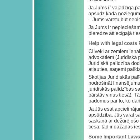
Ja Jums ir vajadzīga pal
apsūdz kādā noziegumā 
– Jums varētu būt nepi
Ja Jums ir nepieciešam
pieredze attiecīgajā tie
Help with legal costs
Cilvēki ar zemiem ien
advokātiem (Juridiskā 
Juridiskā palīdzība dod 
atļauties, saņemt palīd
Skotijas Juridiskās pal
nodrošināt finansējumu, 
juridiskās palīdzības 
pārstāv viņus tiesā). Tā
padomus par to, ko darīt
Ja Jūs esat apcietinājum
apsūdzība, Jūs varat s
saskaņā ar dežūrējošo
tiesā, tad ir dažādas i
Some Important Laws i