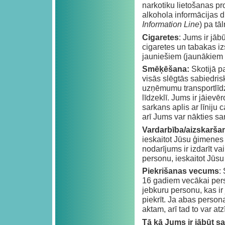
narkotiku lietošanas pr
alkohola informācijas d
Information Line
) pa tā
Cigaretes
: Jums ir jāb
cigaretes un tabakas iz
jauniešiem (jaunākiem 
Smēķēšana:
Skotijā p
visās slēgtās sabiedris
uzņēmumu transportlīdz
līdzeklī. Jums ir jāiev
sarkans aplis ar līniju c
arī Jums var nākties s
Vardarbība/aizskarša
ieskaitot Jūsu ģimenes 
nodarījums ir izdarīt v
personu, ieskaitot Jūsu 
Piekrišanas vecums
:
16 gadiem vecākai pers
jebkuru personu, kas ir
piekrīt. Ja abas person
aktam, arī tad to var at
Tā kā Jums ir jābūt 