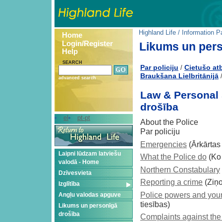
Highland Life
/
Information P
Home
Login/Register
Likums un pers
Help
SEARCH
Par policiju
Cietušo at
/
Braukšana Lielbritānijā
advanced search
Law & Personal 
drošība
el
pt-pt
About the Police
Par policiju
Emergencies
(Ārkārtas 
Laipni lūdzam latviešu
What the Police do
(Ko 
valodā - Home
Northern Constabulary
Dzīvesvieta
Reporting a crime
(Ziņ
Izglītība
Police powers and your
Angļu valodas apguve
tiesības)
Likums un personīgā
drošība
Complaints against the