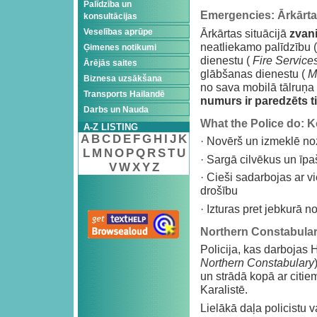
Palīdzība un
Emergencies: Ārkārtas
konsultācijas
Ārkārtas situācijā
zvani
Veselības aprūpe
neatliekamo palīdzību 
Ģimenes notikumi
dienestu (
Fire Service
Ārējās saites
glābšanas dienestu (
M
Biznesa uzsākšana
no sava mobilā tālruņa 
Transports Hailandē
numurs ir paredzēts ti
Darbs un Nauda
What the Police do: Ko
A-Z LISTING
A
B
C
D
E
F
G
H
I
J
K
· Novērš un izmeklē n
L
M
N
O
P
Q
R
S
T
U
· Sargā cilvēkus un īp
V
W
X
Y
Z
· Cieši sadarbojas ar vi
drošību
· Izturas pret jebkurā n
Northern Constabulary
Policija, kas darbojas H
Northern Constabulary
un strādā kopā ar citie
Karalistē.
Lielākā daļa policistu 