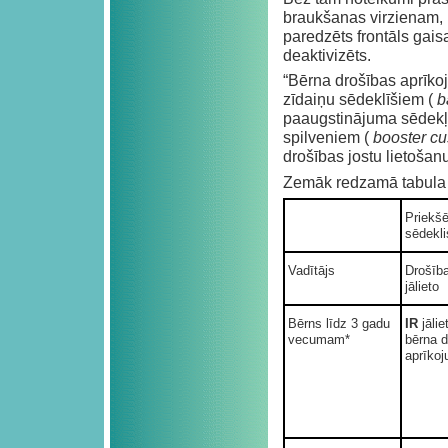
braukšanas virzienam,
paredzēts frontāls gais
deaktivizēts.
“Bērna drošības aprīko
zīdaiņu sēdeklīšiem (
b
paaugstinājuma sēdekļ
spilveniem (
booster c
drošības jostu lietošan
Zemāk redzamā tabula s
Priekšē
sēdekli
Vadītājs
Drošīb
jālieto
Bērns līdz 3 gadu
IR
jāli
vecumam*
bērna d
aprīkoj