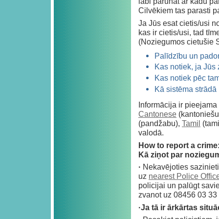
labi parunāt ar kādu par 
Cilvēkiem tas parasti pa
Ja Jūs esat cietis/usi 
kas ir cietis/usi, tad tī
(Noziegumos cietušie S
Palīdzību un pad
Kas notiek, ja Jūs
Kas notiek pēc tam
Kā sistēma strādā
Informācija ir pieejama
Cantonese
(kantoniešu
(pandžabu),
Tamil
(tami
valodā.
How to report a crime
Kā ziņot par noziegu
·
Nekavējoties sazinietie
uz
nearest Police Offic
policijai un palūgt savi
zvanot uz 08456 03 33 
·Ja tā ir ārkārtas situā