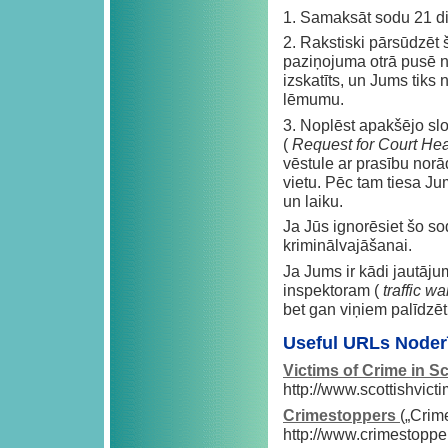
1. Samaksāt sodu 21 di
2. Rakstiski pārsūdzēt
paziņojuma otrā pusē no
izskatīts, un Jums tiks 
lēmumu.
3. Noplēst apakšējo slo
(
Request for Court He
vēstule ar prasību no
vietu. Pēc tam tiesa J
un laiku.
Ja Jūs ignorēsiet šo so
kriminālvajāšanai.
Ja Jums ir kādi jautāju
inspektoram (
traffic w
bet gan viņiem palīdzēt
Useful URLs Noderī
Victims of Crime in S
http://www.scottishvict
Crimestoppers
(„Crim
http://www.crimestopp