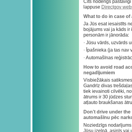
Cits noderīgs pastāvīgi 
lappuse
Directgov web
What to do in case of 
Ja Jūs esat iesaistīts n
bojājums vai ja kāds ir 
personām ir jānorāda:
· Jūsu vārds, uzvārds 
· Īpašnieka (ja tas nav
· Automašīnas reģistrā
How to avoid road acc
negadījumiem
Visbiežākais satiksmes
Gandrīz divas trešdaļas
tiek ievainoti cilvēki, 
ātrums ir 30 jūdzes stu
atļauto braukšanas ātr
Don’t drive under the
automašīnu pēc narkot
Noziedzīgs nodarījums ir
Jūsu izelpā, asinīs vai