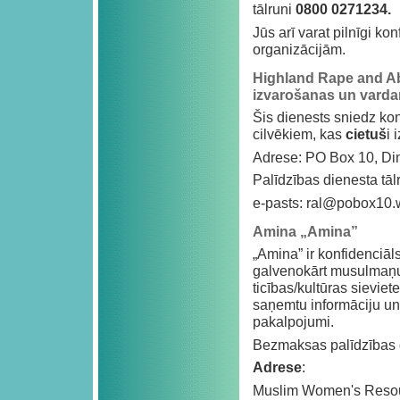
tālruni
0800 0271234.
Jūs arī varat pilnīgi k
organizācijām.
Highland Rape and Ab
izvarošanas un varda
Šis dienests sniedz ko
cilvēkiem, kas
cietuš
i 
Adrese: PO Box 10, Di
Palīdzības dienesta tāl
e-pasts:
ral@pobox10.
Amina „Amina”
„Amina” ir konfidenciāls
galvenokārt musulmaņu 
ticības/kultūras sieviet
saņemtu informāciju un 
pakalpojumi.
Bezmaksas palīdzības d
Adrese
:
Muslim Women's Resou