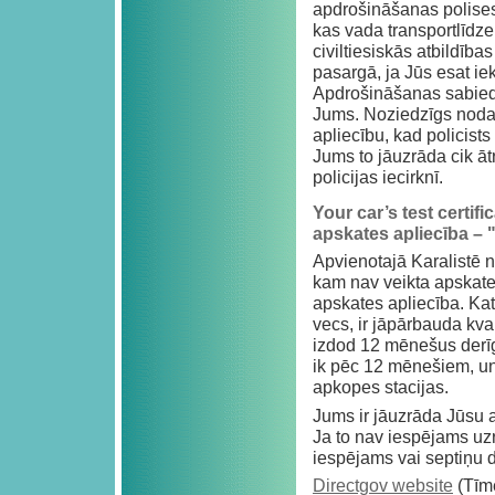
apdrošināšanas polises
kas vada transportlīdze
civiltiesiskās atbildīb
pasargā, ja Jūs esat ie
Apdrošināšanas sabiedrī
Jums. Noziedzīgs nodar
apliecību, kad policists
Jums to jāuzrāda cik āt
policijas iecirknī.
Your car’s test certi
apskates apliecība –
Apvienotajā Karalistē no
kam nav veikta apskate
apskates apliecība. Katr
vecs, ir jāpārbauda kva
izdod 12 mēnešus derīg
ik pēc 12 mēnešiem, un t
apkopes stacijas.
Jums ir jāuzrāda Jūsu a
Ja to nav iespējams uzrā
iespējams vai septiņu di
Directgov website
(Tīme