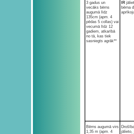
3 gadus un
IR
jāli
vecāks bērns
bērna d
augumā līdz
aprīkoj
135cm (apm. 4
pēdas 5 collas) vai
vecumā līdz 12
gadiem, atkarībā
no tā, kas tiek
sasniegts agrāk**
Bērns augumā virs
Drošīb
1,35 m (apm. 4
jālieto, 