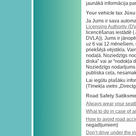
jaunākā informācija pa
Your vehicle tax Jūsu
Ja Jums ir sava automa
Licensing Authority (D
licencēšanas iestādē (
DVLA)). Jums ir jānopēr
uz 6 vai 12 mēnešiem, 
priekšējā vējstikla. Va
nodaļā. Noziedzīgs nod
diska” vai ar “nodokļa 
Noziedzīgs nodarījums 
publiska ceļa, nesamak
Lai iegūtu plašāku info
(Tīmekļa vietni „Directg
Road Safety Satiksme
Always wear your seatb
What to do in case of a
How to avoid road acci
negadījumiem)
Don’t drive under the in