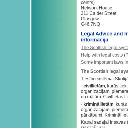
centrs)
Network House
311 Calder Street
Glasgow
G46 7NQ
Legal Advice and I
informācija
The Scottish legal sys
Help with legal costs
(P
Some important laws i
The Scottish legal sy
Tiesību sistēmai Skotij
·
civillietām
, kurās tiek
organizācijām, piemēra
no mājām. Civillietas ti
·
krimināllietām
, kurās
organizācijām, piemēra
pārkāpumi. Kriminālliet
Katrai sadaļai ir savas 
izskatīšanai.