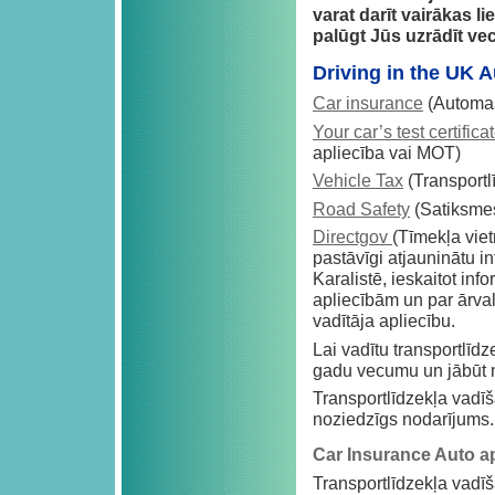
varat darīt vairākas l
palūgt Jūs uzrādīt v
Driving in the UK 
Car insurance
(Automaš
Your car’s test certific
apliecība vai MOT)
Vehicle Tax
(Transportl
Road Safety
(Satiksmes
Directgov
(Tīmekļa viet
pastāvīgi atjauninātu i
Karalistē, ieskaitot inf
apliecībām un par ārva
vadītāja apliecību.
Lai vadītu transportlīd
gadu vecumu un jābūt 
Transportlīdzekļa vadīš
noziedzīgs nodarījums.
Car Insurance Auto 
Transportlīdzekļa vadī