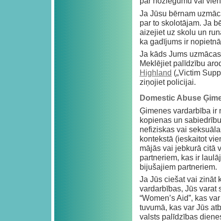
par noziegumu vai vienk
Ja Jūsu bērnam uzmācas
par to skolotājam. Ja b
aizejiet uz skolu un run
ka gadījums ir nopietnāk
Ja kāds Jums uzmācas 
Meklējiet palīdzību aro
Highland
(„Victim Suppo
ziņojiet policijai.
Domestic Abuse Ģime
Ģimenes vardarbība ir 
kopienas un sabiedrību.
nefiziskas vai seksuāla
kontekstā (ieskaitot vi
mājās vai jebkurā citā v
partneriem, kas ir laulā
bijušajiem partneriem.
Ja Jūs ciešat vai zināt
vardarbības, Jūs varat s
“Women’s Aid”, kas var 
tuvumā, kas var Jūs atba
valsts palīdzības dien